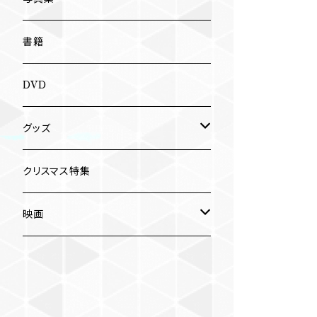
南博
Jun Kawabata
書籍
旅の記憶
ASA-CHANG
DVD
Jun Kawabata
グッズ
Mooney
Tシャツ
クリスマス特集
ミャンマー伝統音楽
映画
長洲辰三
王様は笑わない
Tシャツ
木村威夫