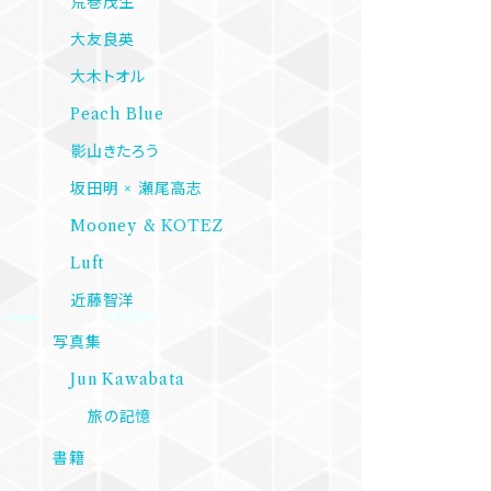
荒巻茂生
大友良英
大木トオル
Peach Blue
影山きたろう
坂田明 × 瀬尾高志
Mooney & KOTEZ
Luft
近藤智洋
写真集
Jun Kawabata
旅の記憶
書籍