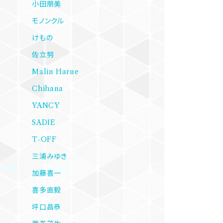
小田朋美
モノンクル
けもの
佐立努
Malin Harue
Chihana
YANCY
SADIE
T-OFF
三浦みゆき
加藤喜一
喜多直毅
坪口昌恭