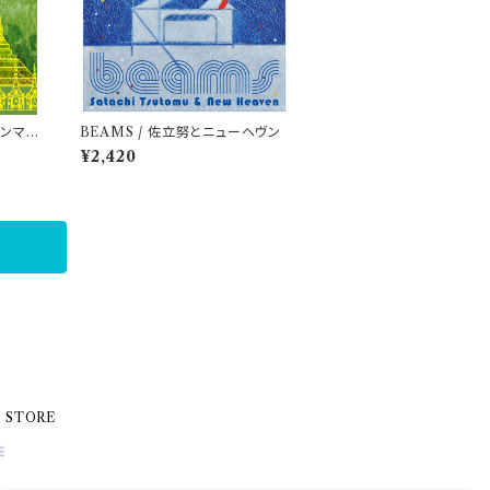
ャンマー
BEAMS / 佐立努とニューヘヴン
金郷-
¥2,420
E STORE