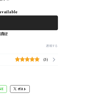
available
方向け
通報する
(5)
NE
ポスト