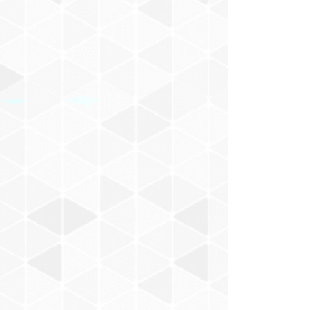
村山一海
Nakajima Masaru
BACABACCA
新井武士
お風呂でピーナッツ
小田朋美
モノンクル