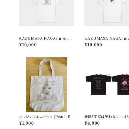
KAZUMASA NAGAI ✖️ Airpla
KAZUMASA NAGAI ✖️ A
ne Label オリジナルTシャツ
ne Label オリジナルT
¥10,000
¥10,000
バード ver.
空を飛ぶゾウver.
オリジナルエコバック (Peach Blu
映画「王様は笑わない-」オ
e - Beach Combing 2021)
ルTシャツ【Lサイズ】
¥1,000
¥4,000