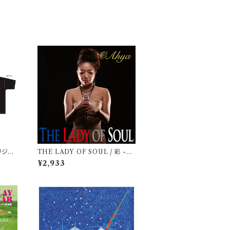
リジナ
THE LADY OF SOUL / 彩 -Ah
ya-
¥2,933