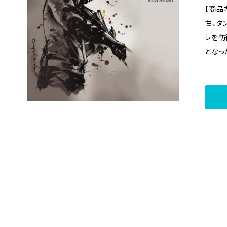
地。話題
【商品内容】 ジャズ・フュ
u」のレ
性、タ
a N
レを彷
ジナル
となった喜
る珠玉の名曲を収
ータンゴ
- 1972年盛岡市出身。国立音楽大学卒業後、LIPA
奏法の
に留学
た驚異
り、ピ
極のヴァイ
ス・パ
喜多の
ド『Th
フュー
ngo
楽で培
ス、即
的なリ
う。2
が全開。 黒田京子(p)、林正樹(p)、鬼怒
log
野弘紀
LE 
ン）、
加。ソ
er)海