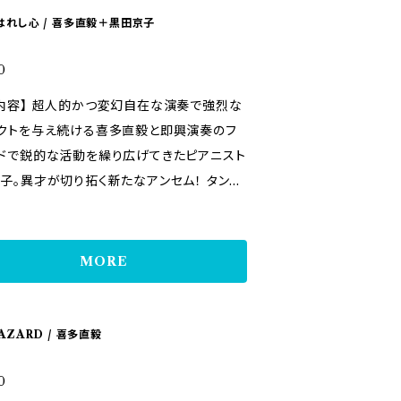
はれし心 / 喜多直毅＋黒田京子
0
変幻自在な演奏で強烈な
クトを与え続ける喜多直毅と即興演奏のフ
ドで鋭的な活動を繰り広げてきたピアニスト
子。異才が切り拓く新たなアンセム！ タン
ァイオリニストとしての傑出した評価に甘んじ
なくアラブ音楽、ジャズ、オリジナルへと大き
の幅を広げ、その超人的かつ変幻自在な演
MORE
ーンに強烈なインパクトを与え続ける喜多
1980年代後半からジャズおよび即興演奏の
ルドで先鋭的な活動を 繰り広げてきたピア
AZARD / 喜多直毅
黒田京子。出会うべくして出会った二人の異
り拓く、ヴァイオリン＆ピアノ・デュオの新境
0