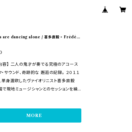
ls are dancing alone / 喜多直毅 × Frédéri
ndy
0
が奏でる究極のアコース
・サウンド、奇跡的な 邂逅の記録。 ２０１１
、単身渡欧したヴァイオリニスト喜多直毅
国で現地ミュージシャンとのセッションを繰
た。本CDはヨーロッパ即興演奏シーンの第
活躍するピアニスト、フレデリック・ブロンデ
に、パリ・Saint-Merri教会で録音されたも
MORE
visation 1 02
rovisation 2