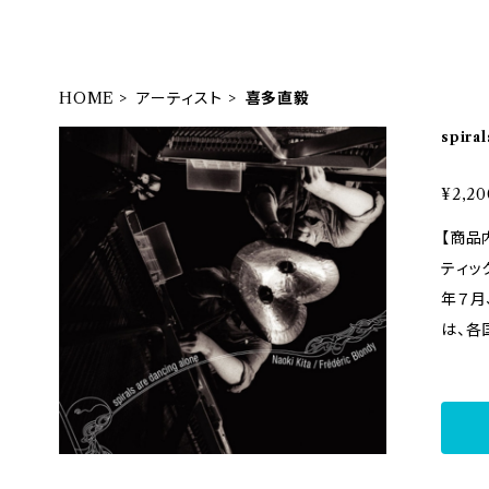
HOME
アーティスト
喜多直毅
spira
c Blo
¥2,20
【商品内容】 二人の鬼才
ティック
年７月
は、各
り広げ
一線で
ィと共
のである。 【収録内容】 01 . impro
. imp