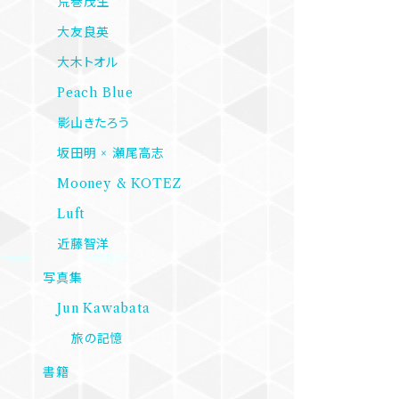
荒巻茂生
大友良英
大木トオル
Peach Blue
影山きたろう
坂田明 × 瀬尾高志
Mooney & KOTEZ
Luft
近藤智洋
写真集
Jun Kawabata
旅の記憶
書籍