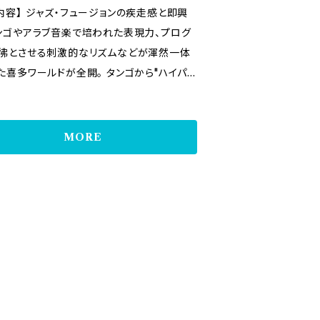
のプログレ・タンゴバンド「Salle Gavea
ージョンの疾走感と即興
パートリー『黒いカマキリ Una Santateres
ンゴやアラブ音楽で培われた表現力、プログ
egra』のデュオ・ヴァージョンを始めとするオリ
彿とさせる刺激的なリズムなどが渾然一体
曲に加え、ルグラン、マンシーニ、武満らによ
多ワールドが全開。 タンゴから"ハイパ
録。 【プロフィール】 - 喜多直毅
"、そしてさらなる新次元へ 完璧なタンゴ
テクニックと類まれな即興能力を兼ね備え
し作編曲を学ぶ。卒業後アルゼンチンへ渡
のヴァイオリニスト、喜多直毅が遂に放つ究
MORE
アソラの重要なパートナーであったF.スアレ
オリン・ミュージック。 全13曲中11曲を
スにタンゴ奏法を師事。帰国後はタンゴバン
オリジナルが占める本アルバムではジャズ・
e Tangophobics』を主宰し2002年に“Ta
ジョンの疾走感と即興性、タンゴやアラブ音
phobia”をリリース。平行してジャズ、ポップ
われた表現力プログレを彷彿とさせる刺激
興音楽、アラブ音楽等を横断する活動を行
ズムなどが渾然一体となった喜多ワールド
004年には小松亮太のツアーおよCD“Tango
無月(g)、宮
ue”の録音に参加。最近では鬼怒無月の『SAL
(g)、伊藤輝(p)、佐藤芳明（アコーディオ
GAVEAU』や、翠川敬基の『緑化計画』等に参
常味裕司(ウード)、クリストファー・ハーディ(p
ロアルバムとしては“HYPERTANGO”、“H
沼正利(per)、さがゆき(vo)ら超実力派ミュ