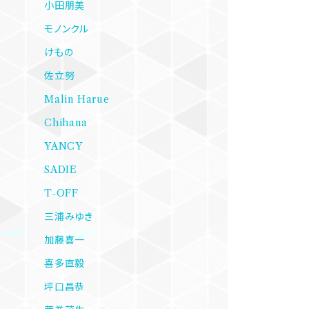
小田朋美
モノンクル
けもの
佐立努
Malin Harue
Chihana
YANCY
SADIE
T-OFF
三浦みゆき
加藤喜一
喜多直毅
坪口昌恭