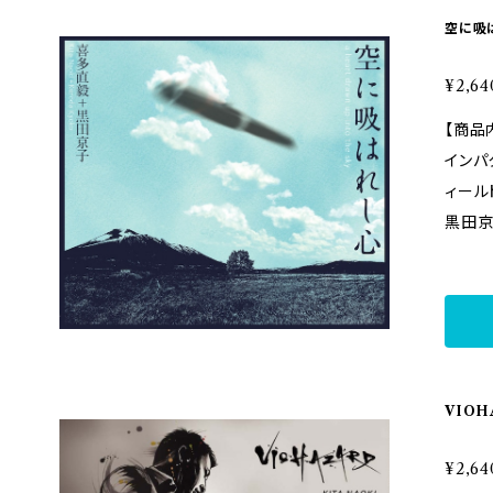
空に吸
¥2,64
【商品内容】 超人的かつ
インパ
ィール
黒田京
ゴ・ヴ
ること
く活動
奏でシ
直毅。
フィー
VIOH
ニスト
才が切
¥2,64