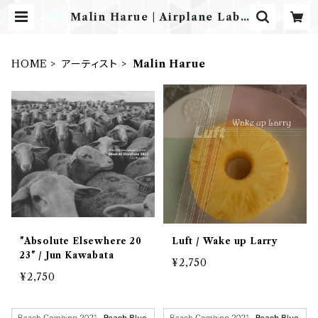
Malin Harue | Airplane Labe
l ONLINE STORE
HOME
アーティスト
Malin Harue
"Absolute Elsewhere 20
Luft / Wake up Larry
23" / Jun Kawabata
¥2,750
¥2,750