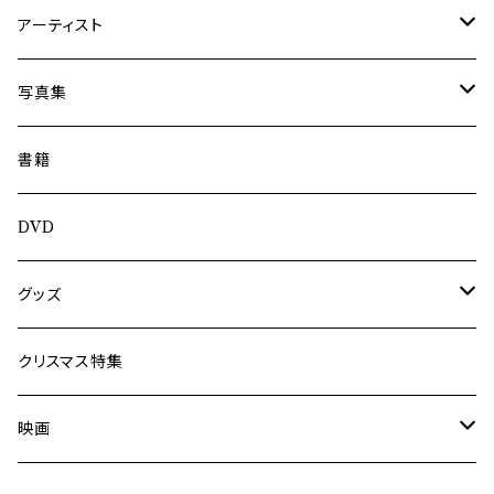
アーティスト
内海利勝
写真集
南博
Jun Kawabata
書籍
旅の記憶
ASA-CHANG
DVD
Jun Kawabata
グッズ
Mooney
Tシャツ
クリスマス特集
ミャンマー伝統音楽
映画