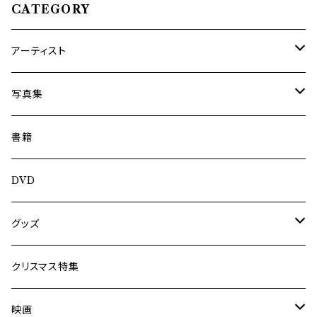
CATEGORY
アーティスト
内海利勝
写真集
南博
Jun Kawabata
書籍
旅の記憶
ASA-CHANG
DVD
Jun Kawabata
グッズ
Mooney
Tシャツ
クリスマス特集
ミャンマー伝統音楽
映画