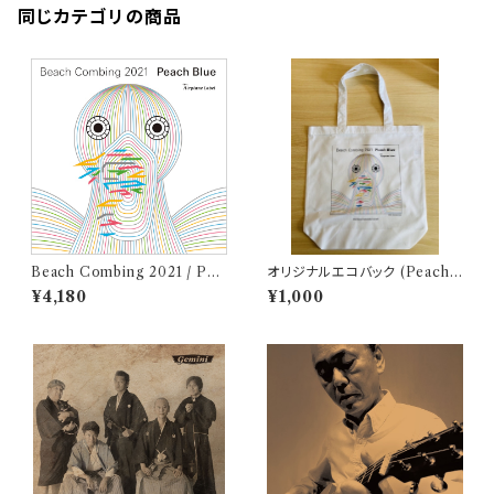
同じカテゴリの商品
Beach Combing 2021 / Pea
オリジナルエコバック (Peach
ch Blue (LPレコード＋CD)
Blue - Beach Combing 202
¥4,180
¥1,000
1)