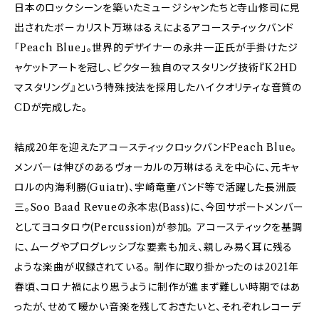
日本のロックシーンを築いたミュージシャンたちと寺山修司に見
出されたボーカリスト万琳はるえによるアコースティックバンド
「Peach Blue」。世界的デザイナーの永井一正氏が手掛けたジ
ャケットアートを冠し、ビクター独自のマスタリング技術『K2HD
マスタリング』という特殊技法を採用したハイクオリティな音質の
CDが完成した。
結成20年を迎えたアコースティックロックバンドPeach Blue。
メンバーは伸びのあるヴォーカルの万琳はるえを中心に、元キャ
ロルの内海利勝(Guiatr)、宇崎竜童バンド等で活躍した長洲辰
三。Soo Baad Revueの永本忠(Bass)に、今回サポートメンバー
としてヨコタロウ(Percussion)が参加。 アコースティックを基調
に、ムーグやプログレッシブな要素も加え、親しみ易く耳に残る
ような楽曲が収録されている。 制作に取り掛かったのは2021年
春頃、コロナ禍により思うように制作が進まず難しい時期ではあ
ったが、せめて暖かい音楽を残しておきたいと、それぞれレコーデ