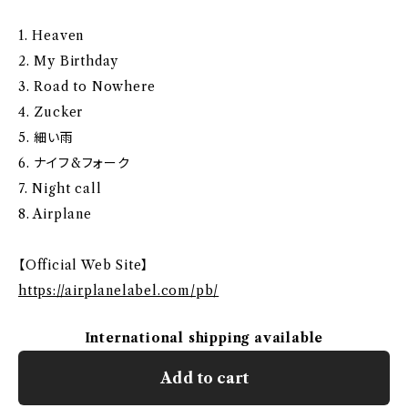
1. Heaven
2. My Birthday
3. Road to Nowhere
4. Zucker
5. 細い雨
6. ナイフ&フォーク
7. Night call
8. Airplane
【Official Web Site】
https://airplanelabel.com/pb/
International shipping available
Add to cart