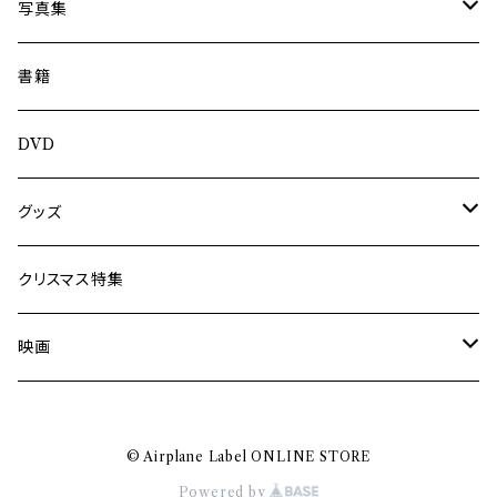
内海利勝
写真集
南博
Jun Kawabata
書籍
旅の記憶
ASA-CHANG
DVD
Jun Kawabata
グッズ
Mooney
Tシャツ
クリスマス特集
ミャンマー伝統音楽
映画
長洲辰三
王様は笑わない
© Airplane Label ONLINE STORE
Tシャツ
木村威夫
Powered by