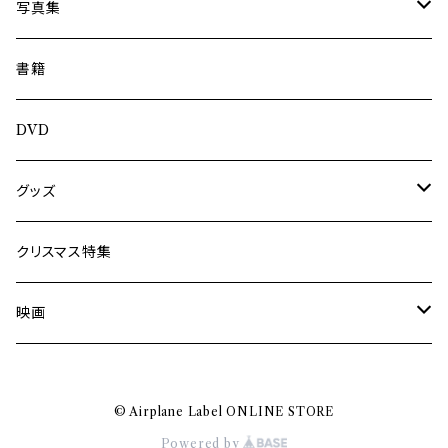
内海利勝
写真集
南博
Jun Kawabata
書籍
旅の記憶
ASA-CHANG
DVD
Jun Kawabata
グッズ
Mooney
Tシャツ
クリスマス特集
ミャンマー伝統音楽
映画
長洲辰三
王様は笑わない
© Airplane Label ONLINE STORE
Tシャツ
木村威夫
Powered by