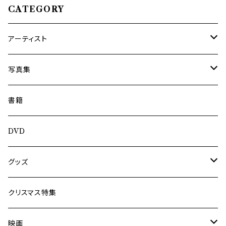
CATEGORY
アーティスト
内海利勝
写真集
南博
Jun Kawabata
書籍
旅の記憶
ASA-CHANG
DVD
Jun Kawabata
グッズ
Mooney
Tシャツ
クリスマス特集
ミャンマー伝統音楽
映画