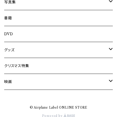
内海利勝
写真集
南博
Jun Kawabata
書籍
旅の記憶
ASA-CHANG
DVD
Jun Kawabata
グッズ
Mooney
Tシャツ
クリスマス特集
ミャンマー伝統音楽
映画
長洲辰三
王様は笑わない
© Airplane Label ONLINE STORE
Tシャツ
木村威夫
Powered by