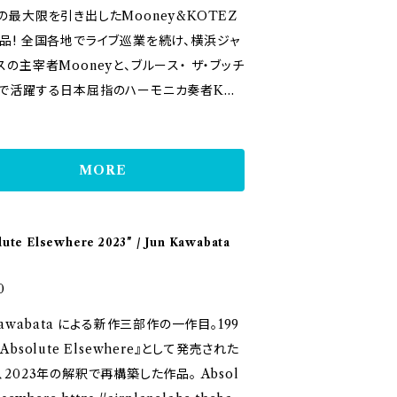
の最大限を引き出したMooney&KOTEZ
業を続け、横浜ジャ
スの主宰者Mooneyと、ブルース・ ザ・ブッチ
で活躍する日本屈指のハーモニカ奏者KO
品! 約20年続く横浜ジャグバンド
の主宰者でもあり、全国各地で 年間200本
イブをこなしているMooney。 ブルース・
MORE
ッチャーや、KOTEZ&YANCY等で活躍す
本屈指のブルースハーモニカ奏者KOTEZと
オプロジェクト。 ルイ・アームストロングを彷
lute Elsewhere 2023" / Jun Kawabata
せるMooneyの哀愁溢れるボーカルと 、煌
な伸びと、歯切れの良いKOTEZのハーモ
0
奏でるオールドジャズの名曲を収録。 サム・
Kawabata による新作三部作の一作目。199
などのオールドジャズ、アーリーアメリカンの
Absolute Elsewhere』として発売された
、 ギター、ブルースハープ、ボーカルのシン
2023年の解釈で再構築した作品。 Absol
編成で録音。 NEUMANN(ノイマン)の名機