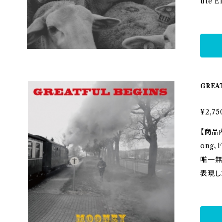
ute E
である
e.in/item
テレオ
ション
メリカ
ute
eyの
の内側と
み込む
デカダ
る。6曲
たアン
GREA
ィック
sew
9曲目の
の静かな旅。 Marinと
¥2,75
スハー
として参加。 CDジャケット
【商品内容】 偉大な功績を残した
リッド
wabata
ong、
る11曲
t 02.
唯一無
現。最
ne 04
表現したMo
derf
06. G
ORDS
を抜い
aris 
のフロ
った。 【収録内容】 01. Smile 02. I’m Confessio
ad to 
HAMA
n 03.