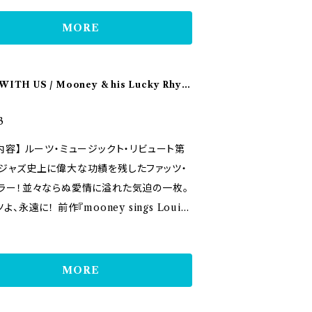
メリカン・ルーツミュージックトリビュート３
ellow Dog Blues 05. キャバレー 06. My
最終章はホーギー・カーマイケル！ヴォーカ
MORE
Good Friend, The Milkman 07. Hong
、ピアニスト、作曲家として1920年代から活
Blues 08. Candy 09. I Got Rhythm 1
・アームストロングを始めとした様々なアー
at Lucky Old Sun 11. My Creole Bell
トに楽曲を提供。 ムーニーとケニー井上は
WITH US / Mooney & his Lucky Rhyth
. ねこは屋根 13. 朝からエビバディ 14. Geor
ーリズムの面々と共にジャイブ、ジャンプハワ
my mind おまけ. 枯葉 【リンク】 https://
、ジャグバンド、ロック等の様々な語法でホー
3
y.simdif.com/
楽曲に挑み春の陽気が体全体を包み込むよ
ージックト・リビュート第
ゆるやかなアルバムに仕上げた。『我が心の
ジャズ史上に偉大な功績を残したファッツ・
ジア』『スターダスト』や、近年ではノラ・ジョ
ラー！並々ならぬ愛情に溢れた気迫の一枚。
がカヴァーしたことで話題になった『ニアネ
前作『mooney sings Louis』
』も収録。 - ホーギー・カーマイケル
だったMooneyのルーツ・ミュージックト・
ート第２弾はジャズ史上に偉大な功績を残
家として1920年代から活躍し1940年代か
ァッツ・ウォーラー！生誕１００周年を記念し
MORE
50年代を中心に数々の名曲を世に残してい
された今作はファッツに対する並々ならぬ
ニアネス・オブ・ユー』や『我が心のジョージ
溢れた気迫の一枚。ファッツ・ウォーラーは