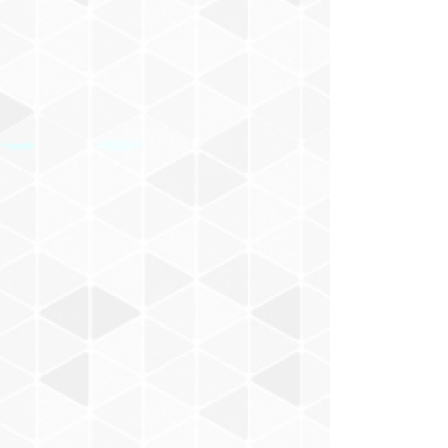
村山一海
Nakajima Masaru
BACABACCA
新井武士
お風呂でピーナッツ
小田朋美
モノンクル