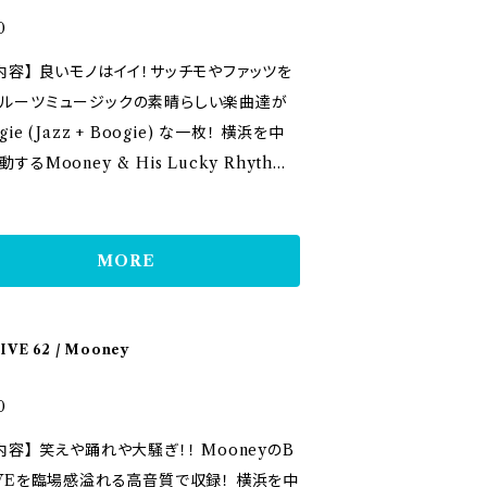
くテンション上がる演奏も。 「Polk Salad
全面協力のもと、この２人だからこそのオリジ
0
ie」ではアコースティックギターから エレキギ
世界観と、BAR LIVEの質感をそのままパッ
イ！サッチモやファッツを
持ち替え、パワフルな歌と間奏ではMoone
 【コメント】 「松阪のライブハウ
ルーツミュージックの素晴らしい楽曲達が
語りを日本語バージョンで収録！これまでの
AX'A」オーナー中山剛のアイディア、プロデ
ie (Jazz + Boogie) な一枚！ 横浜を中
ムでも 聞くことのできるMooneyの十八番
により、ムーニーの弾き語りに藤井康一のテ
するMooney & His Lucky Rhythm
rgia On My Mind」だが 今回はアコース
ックスを絡めたアルバムを作るというコンセ
、戦前ジャズジャイアントに焦点をあてたト
クギター弾き語りバージョンで収録。 アルバ
レコーディング。古いジャズを中心にアメリカ
シリーズを３作発表。 今作はその集大成
に収録された「What a Wonderful Wo
ツミュージックを２人でプレイ。ムッシュかま
える、BOSSムーニーの美学が詰まった傑
も 最後を飾るにふさわしいLouis Armstron
MORE
んが21才の時にレコーディングした、'ティー
イアームストロングとファッツウォーラーを中
のこもった楽曲となっている。 アルバムを
ジブギー'や、藤井康一の2曲を含む全13曲。
た、敬愛するミュージシャン達の名曲の数々
間奏で披露されているスキャットやマウスト
スティックでかなり内容の濃いものに仕上
ろしのオリジナル曲含む全13曲。 JazzとB
ト、 口笛はLouis Armstrongのそれをを
IVE 62 / Mooney
- Mooney - 【収録内容】 01. A kis
ieの絶妙なバランスが生んだ「Jagie」な内容
させるが、 それとは別にMooneyのコミカ
build a dream on 02. Candy 03. 愛しの
楽曲にもかかわらずまさに21世紀型で、そ
0
ノスタルジアの入り混じった独特な感情も感
. 明るい表通り 05. I've got a feeling
人離れした歌声と完成された演奏が至高の
とができる。アルバム全体を通して様々なパ
騒ぎ！！ MooneyのB
alling 06. Blue Christmas 07. The Chr
ます！ 【メンバー】 Vocal & Gut
がちりばめられた、ユーモアと愛情の溢れる
VEを臨場感溢れる高音質で収録！ 横浜を中
s song 08. I got rhythm 09. Cherry re