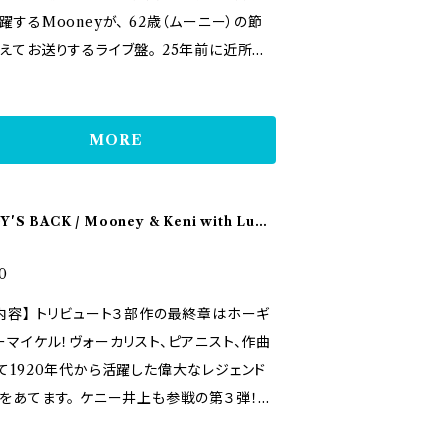
 Mooney Pedal Steel : Katsu Takagi Pi
収録内容】 01. Little Curly
躍するMooneyが、 62歳（ムーニー）の節
 Sky red 11. Don't get around much an
 YANCY Wood Bass : Ryohei “Speedy”
in a Highchair 02. Got a Bran’ New S
お送りするライブ盤。 25年前に近所の
 12. Java jive 13. Teenage Boogie (B
 Drums : Kyoichi Shiino Trumpet : K
3. On a Coconut Island 04. Michigan
から始まった弾き語りのバーライブ。 いつしか
track)
ka Soga Sax & Clarinet : Kenzirou An
Blues 05. Blue Berry Hill 06. It’s a
お客さんも増え、夜な夜な繰り広げられる
 Tell a Lie 07. Louisiana Fairytale 0
騒ぎ！ ルーツミュージックの名曲
MORE
 02. Everybody loves my baby 03. So
oke Dreams 09. Spreadin' Rhythm Ar
なミュージシャン仲間と収録、 生の空気感
 you’ll be sorry 04. The Darktown s
10. Small Town Talk 11. Polk Salad
ままパッケージしたまさにライブ音源！ Moo
rs ball 05. I got the blues when it rai
 12. Georgia On My Mind 13. What a
が魅せるバーライブの楽しさ、無邪気さ、 陽気
'S BACK / Mooney & Keni with Luck
. Tomorrow night 07. I’ve got my fing
rld 【リンク】 https://mooney.si
thm
まった最高の音楽をあなたに。 そして是非
rossed 08. The Last Time 09. Boogie
com/index.html
足をお運びください！ 【参加ミュージシ
0
e Baby 10. Lulu’s back in town 11. 未
３部作の最終章はホーギ
り道 12. Christmas in New Orleans
（Trumpet） スピーディー（Wood Bas
ーマイケル！ヴォーカリスト、ピアニスト、作曲
n’ from six to six 【リンク】 https://
藤ケンジロー（Clarinet） マッシー（Wash t
て1920年代から活躍した偉大なレジェンド
y.simdif.com/
ass） 大久保ノブオ（ポカスカジャン） MAYU
。 ケニー井上も参戦の第３弾！！
） 【収録内容】 01. Ain't Nobo
ジャズ・ジャイアントに焦点をあてるアーリ
ssiness 02. Lazy River 03. ROUTE 66