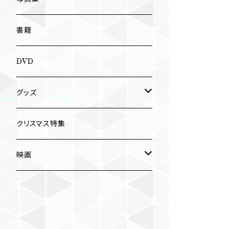
南博
Jun Kawabata
書籍
旅の記憶
ASA-CHANG
DVD
Jun Kawabata
グッズ
Mooney
Tシャツ
クリスマス特集
ミャンマー伝統音楽
映画
長洲辰三
王様は笑わない
Tシャツ
木村威夫