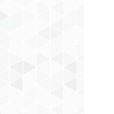
けもの
佐立努
Malin Harue
Chihana
YANCY
SADIE
T-OFF
三浦みゆき