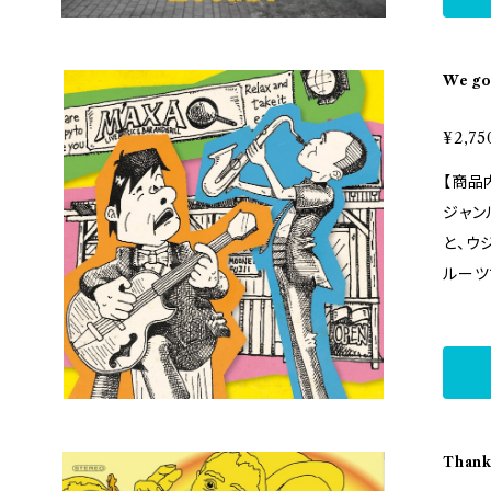
ttps:
あるM
05. C
absol
りのカバ
の道 0
g、Fa
es 10. R
We go
ェンド
2. Wonderf
ーツミ
¥2,75
TEZ" リリースライブ～ 15日(日) 埼玉・草加 '和伊
今まで
話云' 
【商品内容】 ルーツミュー
的ルー
大阪・
ジャンルがク
クをカ
ダウェ
と、ウ
でバン
カフェ
ルーツ
感をほ
中洲ゲ
中心に
込みレ
ン・キ
ブルー
ィック
プナルウ
なジャ
漂う歌
tstr
ク含む全13曲。 ル
ot a
双六亭 特設WEB https://www.airplanela
ルース
じみのス
com/
なジャ
Thank
m A
ythm
品「We got