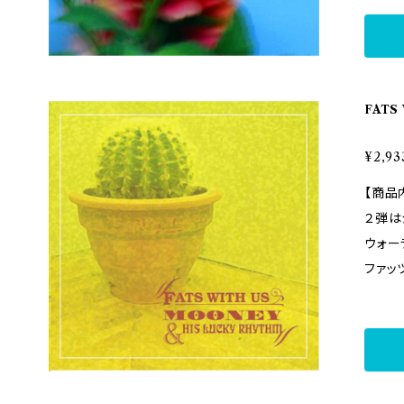
ー・ア
04. Y
部作の
Very 
リスト
Kong 
躍ルイ
0. Th
ティス
FATS 
e 12
m
ラッキ
gia on 
イアン
¥2,93
moone
ギーの
【商品内容】 ルーツ・ミュ
うな、
２弾は
ジョー
ウォー
ーンズ
ファッツよ、永遠に！ 
ス・オブ・ユー
が好評
- ヴォーカリスト、ピアニスト、特にポピュラー音楽
リビュ
の作曲
したフ
ら19
て制作
る。『
愛情に