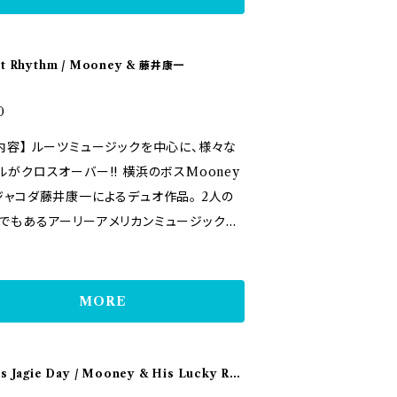
//www.airplanelabel.com/polar-route/
ooneyが、 原点ともいうべきギター弾き語
razy Blues 06. Spring Cleaning 07. 冬
ute2023/
ーアルバムをリリース！ Louis Armstron
8. ブギウーブルース 09. Gulf Coast Blu
ts Waller、Fats Dominoなどの数々のレジ
ainy Night in Georgia 11. Lucille 1
t Rhythm / Mooney & 藤井康一
たちへの愛とリスペクトが詰まった１枚！ ル
ul World ～"Mooney meets KO
ュージック、スタンダード好きの方は注目！
0
様々なプロジェクトやバンドで、自身の音楽
20日(金) 京都スターダストクラブ 21日(土)
ジックを中心に、様々な
ツでもある、 アーリーアメリカンミュージッ
塚本ハウリンバー 22日(日) 広島・福山ハイ
ロスオーバー!! 横浜のボスMooney
バーしてきたMooneyだが、 今回はこれま
イ 23日(月) 愛媛・伊予西条ワールズエンド
ジャコダ藤井康一によるデュオ作品。 2人の
ドで表現してきた楽曲のイメージやグルーブ
・ガンバッタンジャグバンド 24日(火) 福岡・
でもあるアーリーアメリカンミュージックを
ぼ一発録りのシンプルな弾き語りに落とし
イツ７ 25日(水) 福岡・田川ダイアンドムー
、その経験とたぐい稀なるセンスで、ジャズ、
コーディングした。 暖かみのあるアコーステ
ャットフィッシュ 28日(土) 千葉・八千代中央
ス、カントリー、ハワイアン、ジャイブ等、様々
ギターの音色とパワフルながら どこか哀愁
 29日(日) 千葉モータウンクラブ・T'sjoin
ンルをクロスオーバーした、ボーナストラッ
MORE
声で奏でるレジェンド達の楽曲は必聴！ 「G
okes 12月9日(水) 東京・三鷹バイユーゲイト・
ーツミュージックを掘り下げ、ブ
 Bran’ New Suit」ではジャグバンドで おな
bel.
やカントリー、ジャズなどを取り入れ、様々
プーン演奏を披露。 「Spreadin' Rhyth
mooney-kotez/
ンルがクロスオーバーした意欲的デュオ作
s Jagie Day / Mooney & His Lucky Rh
round」の締めではギターをパーカッションの
 Rhythm」。 松坂のライブハウス「M'a