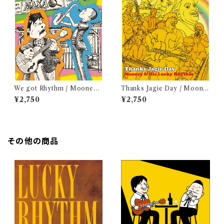
We got Rhythm / Mooney
Thanks Jagie Day / Moone
& 藤井康一
y & His Lucky Rhythm
¥2,750
¥2,750
その他の商品