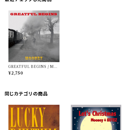
GREATFUL BEGINS / Moo
ney
¥2,750
同じカテゴリの商品