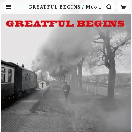
GREATFUL BEGINS / Moone
y | Airplane Label ONLINE S
TORE