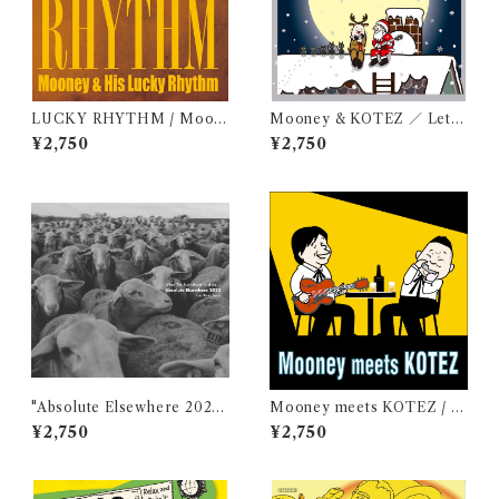
LUCKY RHYTHM / Moon
Mooney & KOTEZ ／ Let’s
ey & His Lucky Rhythm
Christmas
¥2,750
¥2,750
"Absolute Elsewhere 2023"
Mooney meets KOTEZ / M
/ Jun Kawabata
ooney & KOTEZ
¥2,750
¥2,750