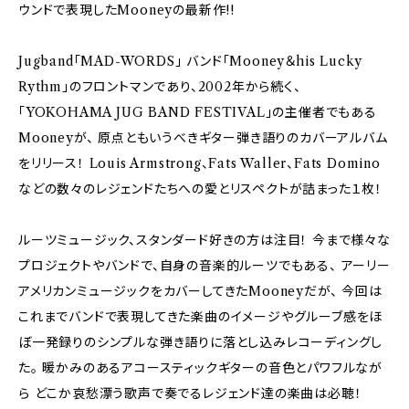
ウンドで表現したMooneyの最新作!!
Jugband「MAD-WORDS」 バンド「Mooney＆his Lucky
Rythm」のフロントマンであり、2002年から続く、
「YOKOHAMA JUG BAND FESTIVAL」の主催者でもある
Mooneyが、 原点ともいうべきギター弾き語りのカバーアルバム
をリリース！ Louis Armstrong、Fats Waller、Fats Domino
などの数々のレジェンドたちへの愛とリスペクトが詰まった１枚！
ルーツミュージック、スタンダード好きの方は注目！ 今まで様々な
プロジェクトやバンドで、自身の音楽的ルーツでもある、 アーリー
アメリカンミュージックをカバーしてきたMooneyだが、 今回は
これまでバンドで表現してきた楽曲のイメージやグルーブ感をほ
ぼ一発録りのシンプルな弾き語りに落とし込みレコーディングし
た。 暖かみのあるアコースティックギターの音色とパワフルなが
ら どこか哀愁漂う歌声で奏でるレジェンド達の楽曲は必聴！