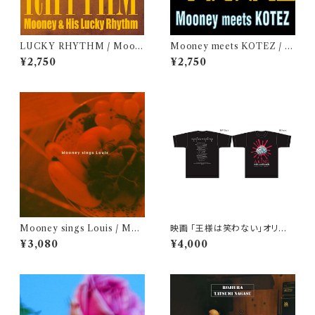
LUCKY RHYTHM / Moon
Mooney meets KOTEZ / M
ey & His Lucky Rhythm
ooney & KOTEZ
¥2,750
¥2,750
Mooney sings Louis / Moo
映画 「王様は笑わない」オリジ
ney
ナルTシャツ【Mサイズ】
¥3,080
¥4,000