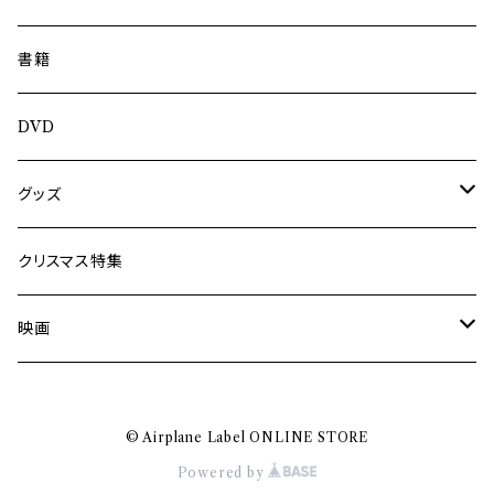
南博
Jun Kawabata
書籍
旅の記憶
ASA-CHANG
DVD
Jun Kawabata
グッズ
Mooney
Tシャツ
クリスマス特集
ミャンマー伝統音楽
映画
長洲辰三
王様は笑わない
© Airplane Label ONLINE STORE
Tシャツ
木村威夫
Powered by