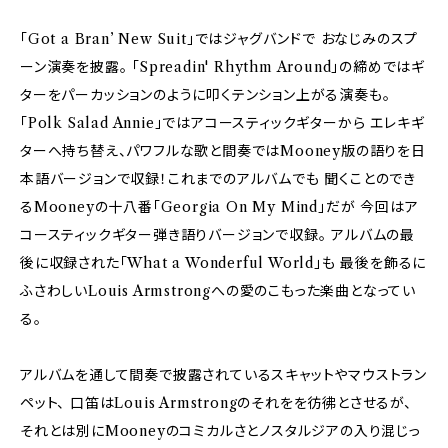
「Got a Bran’ New Suit」ではジャグバンドで おなじみのスプ
ーン演奏を披露。 「Spreadin' Rhythm Around」の締めではギ
ターをパーカッションのように叩くテンション上がる演奏も。
「Polk Salad Annie」ではアコースティックギターから エレキギ
ターへ持ち替え、パワフルな歌と間奏ではMooney版の語りを日
本語バージョンで収録！これまでのアルバムでも 聞くことのでき
るMooneyの十八番「Georgia On My Mind」だが 今回はア
コースティックギター弾き語りバージョンで収録。 アルバムの最
後に収録された「What a Wonderful World」も 最後を飾るに
ふさわしいLouis Armstrongへの愛のこもった楽曲となってい
る。
アルバムを通して間奏で披露されているスキャットやマウストラン
ペット、 口笛はLouis Armstrongのそれをを彷彿とさせるが、
それとは別にMooneyのコミカルさとノスタルジアの入り混じっ