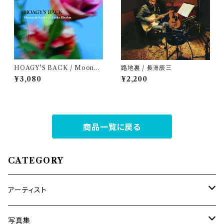
HOAGY'S BACK / Mooney
路地裏 / 長洲辰三
& Keni with Lucky Rhythm
¥3,080
¥2,200
商品一覧に戻る
CATEGORY
アーティスト
内海利勝
写真集