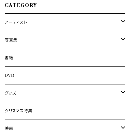
CATEGORY
アーティスト
内海利勝
写真集
南博
Jun Kawabata
書籍
旅の記憶
ASA-CHANG
DVD
Jun Kawabata
グッズ
Mooney
Tシャツ
クリスマス特集
ミャンマー伝統音楽
映画