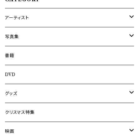
アーティスト
内海利勝
写真集
南博
Jun Kawabata
書籍
旅の記憶
ASA-CHANG
DVD
Jun Kawabata
グッズ
Mooney
Tシャツ
クリスマス特集
ミャンマー伝統音楽
映画