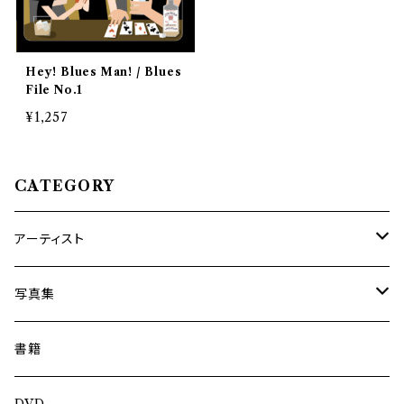
Hey! Blues Man! / Blues
File No.1
¥1,257
CATEGORY
アーティスト
内海利勝
写真集
南博
Jun Kawabata
書籍
旅の記憶
ASA-CHANG