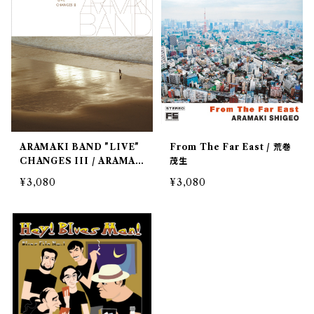
ARAMAKI BAND "LIVE"
From The Far East / 荒巻
CHANGES III / ARAMAK
茂生
I BAND
¥3,080
¥3,080