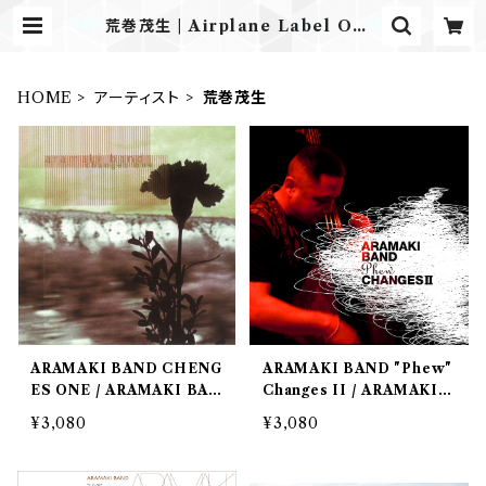
荒巻茂生 | Airplane Label ONL
INE STORE
HOME
アーティスト
荒巻茂生
ARAMAKI BAND CHENG
ARAMAKI BAND "Phew"
ES ONE / ARAMAKI BAN
Changes II / ARAMAKI B
D
AND
¥3,080
¥3,080