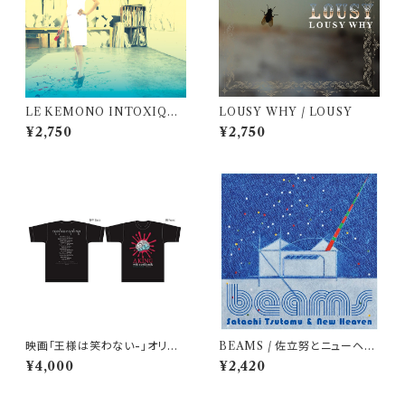
LE KEMONO INTOXIQUE
LOUSY WHY / LOUSY
/ けもの
¥2,750
¥2,750
映画「王様は笑わない-」オリジ
BEAMS / 佐立努とニューヘヴ
ナルTシャツ【XLサイズ】
ン
¥4,000
¥2,420