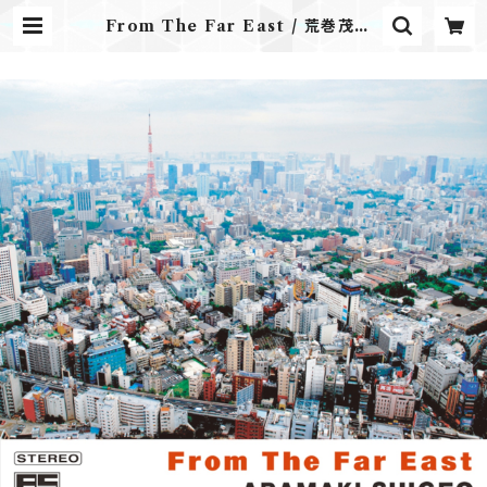
From The Far East / 荒巻茂生 |
Airplane Label ONLINE STO
RE