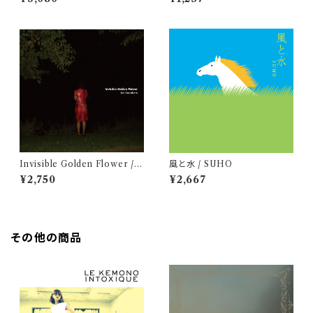
AND
Invisible Golden Flower / J
風と水 / SUHO
un Kawabata
¥2,750
¥2,667
その他の商品