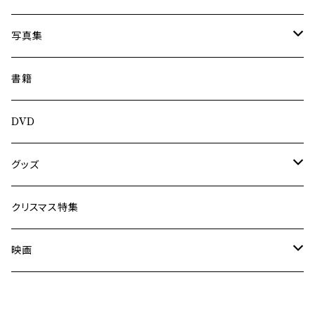
内海利勝
写真集
南博
Jun Kawabata
書籍
旅の記憶
ASA-CHANG
DVD
Jun Kawabata
グッズ
Mooney
Tシャツ
クリスマス特集
ミャンマー伝統音楽
映画
長洲辰三
王様は笑わない