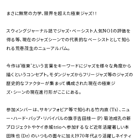
まさに無常の力学、限界を超えた極東ジャズ！！
スウィングジャーナル誌でジャズ・ベーシスト人気NO1の評価を
得る等、現在のジャズシーンでの代表的なベーシストとして知ら
れる荒巻茂生のニューアルバム。
今作は’極東’という言葉をキーワードにジャズを様々な角度から
描くというコンセプト。モダンジャズからフリージャズ等のジャズの
歴史的なファクターが集まって構成された現在の極東ジ
ズ・シーンの現在進行形がここにある。
参加メンバーは、サキソフォビア等で知られる竹内直（Ts）、ニュ
ー・ハード・バップ・リバイバルの旗手吉田桂一（P）菊池成孔の新
プロジェクトやケイ赤城trioへ参加するなど近年活躍著しい本
田珠也（Dr）のいつもの面々に加え1970年代より活躍しネイティ