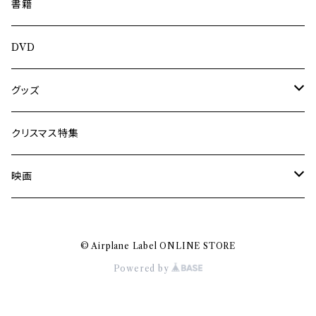
南博
Jun Kawabata
書籍
旅の記憶
ASA-CHANG
DVD
Jun Kawabata
グッズ
Mooney
Tシャツ
クリスマス特集
ミャンマー伝統音楽
映画
長洲辰三
王様は笑わない
© Airplane Label ONLINE STORE
Tシャツ
木村威夫
Powered by
村山一海