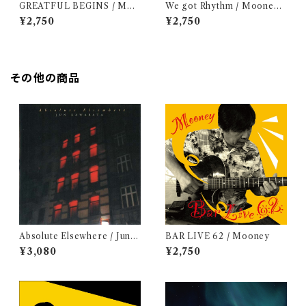
GREATFUL BEGINS / Moo
We got Rhythm / Mooney
ney
& 藤井康一
¥2,750
¥2,750
その他の商品
Absolute Elsewhere / Jun K
BAR LIVE 62 / Mooney
awabata
¥3,080
¥2,750