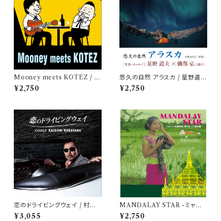
Mooney meets KOTEZ / M
悠久の自然 アラスカ / 星野道夫
ooney & KOTEZ
× 磯部弘
¥2,750
¥2,750
恋のドライビングウェイ / 村山
MANDALAY STAR -ミャン
一海
マー民族音楽の旅で見つけた黄
¥3,055
¥2,750
金郷- / ポウンニェッピュー