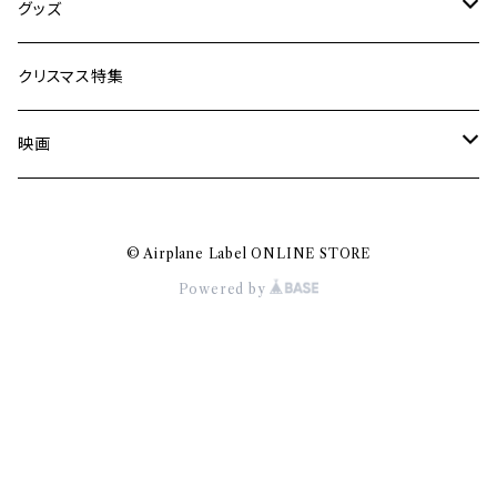
Jun Kawabata
グッズ
Mooney
Tシャツ
クリスマス特集
ミャンマー伝統音楽
映画
長洲辰三
王様は笑わない
© Airplane Label ONLINE STORE
Tシャツ
木村威夫
Powered by
村山一海
Nakajima Masaru
BACABACCA