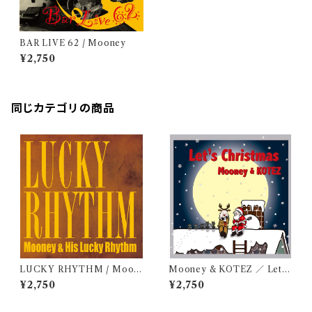
BAR LIVE 62 / Mooney
¥2,750
同じカテゴリの商品
LUCKY RHYTHM / Moon
Mooney & KOTEZ ／ Let’s
ey & His Lucky Rhythm
Christmas
¥2,750
¥2,750