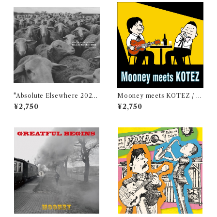
"Absolute Elsewhere 2023"
Mooney meets KOTEZ / M
/ Jun Kawabata
ooney & KOTEZ
¥2,750
¥2,750