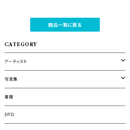
商品一覧に戻る
CATEGORY
アーティスト
内海利勝
写真集
南博
Jun Kawabata
書籍
旅の記憶
ASA-CHANG
DVD