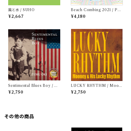
風と水 / SUHO
Beach Combing 2021 / Pea
ch Blue (LPレコード＋CD)
¥2,667
¥4,180
Sentimental Blues Boy / 大
LUCKY RHYTHM / Moon
木トオル
ey & His Lucky Rhythm
¥2,750
¥2,750
その他の商品