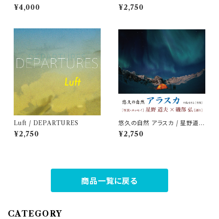
ナルTシャツ【Mサイズ】
武士
¥4,000
¥2,750
Luft / DEPARTURES
悠久の自然 アラスカ / 星野道夫
× 磯部弘
¥2,750
¥2,750
商品一覧に戻る
CATEGORY