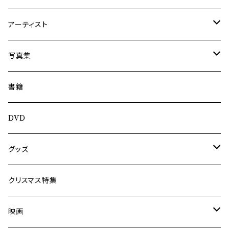
アーティスト
内海利勝
写真集
南博
Jun Kawabata
書籍
旅の記憶
ASA-CHANG
DVD
Jun Kawabata
グッズ
Mooney
Tシャツ
クリスマス特集
ミャンマー伝統音楽
映画