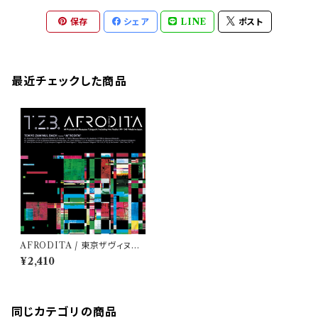
保存
シェア
LINE
ポスト
最近チェックした商品
AFRODITA / 東京ザヴィヌル
バッハ
¥2,410
同じカテゴリの商品