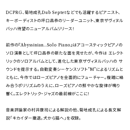
DCPRG、菊地成孔Dub Septetなどでも活躍するピアニスト、
キーボーディストの坪口昌恭のリーダーユニット、東京ザヴィヌル
バッハ待望のニューアルバムリリース！
前作の『Abyssinian...Solo Piano』はアコースティックピアノの
ソロ演奏として坪口昌恭の新たな面を見せたが、今作は エレクト
リックのソロアルバムとして、進化した東京ザヴィヌルバッハの サ
ウンドを提示する。自動変奏シーケンスソフト”M”によるリズムと
ともに、今作ではローズピアノを全面的にフューチャー。複雑に絡
み合うポリリズムのうえに、ローズピアノの鮮やかな旋律が鳴り
響く。エレクトリック・ジャズの最前線がここに！
音楽評論家の村井康司による解説の他、菊地成孔による長文解
説「キカイダー撤退。犬から猫へ」を収録。