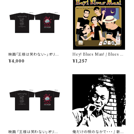
映画「王様は笑わない-」オリジ
Hey! Blues Man! / Blues Fil
ナルTシャツ【Lサイズ】
e No.1
¥4,000
¥1,257
映画 「王様は笑わない」オリジ
俺だけの唄のなかで・・・ / 新井