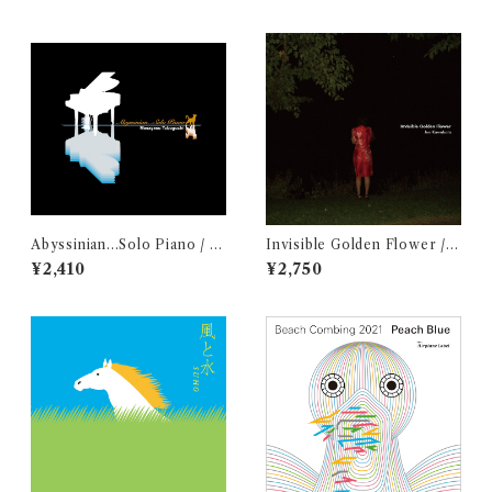
Abyssinian...Solo Piano / 坪
Invisible Golden Flower / J
口昌恭
un Kawabata
¥2,410
¥2,750