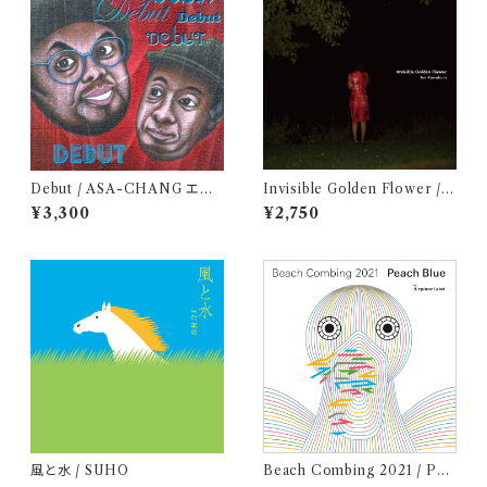
Debut / ASA-CHANG エマ
Invisible Golden Flower / J
ーソン北村 （アナログ盤レコー
un Kawabata
¥3,300
¥2,750
ド10"）
風と水 / SUHO
Beach Combing 2021 / Pea
ch Blue (LPレコード＋CD)