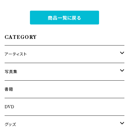
商品一覧に戻る
CATEGORY
アーティスト
内海利勝
写真集
南博
Jun Kawabata
書籍
旅の記憶
ASA-CHANG
DVD
Jun Kawabata
グッズ