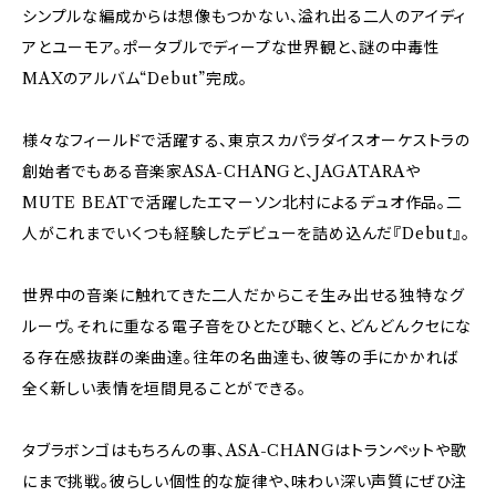
シンプルな編成からは想像もつかない、溢れ出る二人のアイディ
アとユーモア。ポータブルでディープな世界観と、謎の中毒性
MAXのアルバム“Debut”完成。
様々なフィールドで活躍する、東京スカパラダイスオーケストラの
創始者でもある音楽家ASA-CHANGと、JAGATARAや
MUTE BEATで活躍したエマーソン北村によるデュオ作品。二
人がこれまでいくつも経験したデビューを詰め込んだ『Debut』。
世界中の音楽に触れてきた二人だからこそ生み出せる独特なグ
ルーヴ。それに重なる電子音をひとたび聴くと、どんどんクセにな
る存在感抜群の楽曲達。往年の名曲達も、彼等の手にかかれば
全く新しい表情を垣間見ることができる。
タブラボンゴはもちろんの事、ASA-CHANGはトランペットや歌
にまで挑戦。彼らしい個性的な旋律や、味わい深い声質にぜひ注