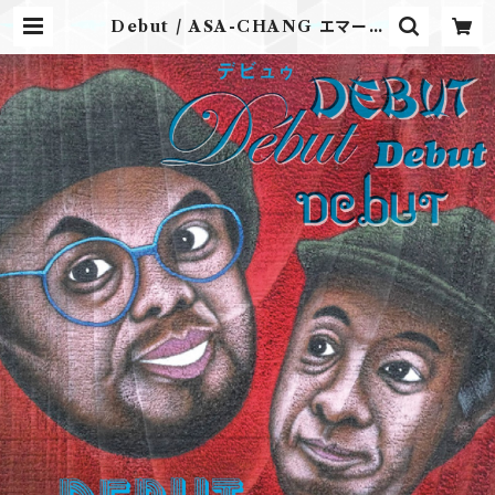
Debut / ASA-CHANG エマーソ
ン北村 | Airplane Label ONLI
NE STORE