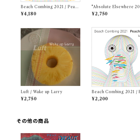
Beach Combing 2021 / Peach
"Absolute Elsewhere 20
Blue (LPレコード＋CD)
Jun Kawabata
¥4,180
¥2,750
Luft / Wake up Larry
Beach Combing 2021 / 
Blue (CD)
¥2,750
¥2,200
その他の商品