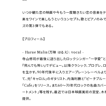
いつか観た恋の映画や今もう一度聴きたい恋の音楽をテー
楽をワインで楽しもうというコンセプト。歌とピアノのみ
ズの第３弾でもある。
【プロフィール】
- Harue Malin（万琳 はるえ）: vocal -
寺山修司が最後に送り出したロックシンガー“一字愛”と
『飛んでも怖い』でデビュー。以降クラシック、プログレ、
を生かす。90年代後半に入りエアープレーンレーベルより"Ha
て、元「キャロル」のギタリスト、内海利勝と「ピーチブルー」を結
「Cafe」をリリース。また60～70年代ロックの名曲カバー
ートメント」等を残す。最近では日本映画美術の至宝、
提供。