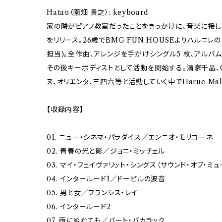
Hatao（園畑 貴之）: keyboard
家の隣がピアノ教室だったことをきっかけに、音楽に接し
をリリース。26歳でBMG FUN HOUSEよりハルニ
担当)。全作曲、アレンジを手がけシングル5 枚、アルバ
その後キーボディストとして活動を開始する。清家千晶、CRY
ヌ、オリエンタ、三四六等と活動していく中でHarue Ma
【収録内容】
01. ニュー・シネマ・パラダイス／エンニオ・モリコーネ
02. 青春の光と影／ジョニ・ミッチェル
03. マイ・フェイヴァリット・シングス（サウンド・オブ・
04. インタールード1／ドービルの波音
05. 男と女／フランシス・レイ
06. インタールード2
07. 雨にぬれても／バート・バカラック