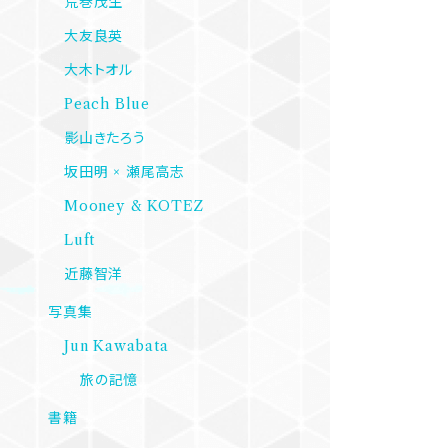
荒巻茂生
大友良英
大木トオル
Peach Blue
影山きたろう
坂田明 × 瀬尾高志
Mooney & KOTEZ
Luft
近藤智洋
写真集
Jun Kawabata
旅の記憶
書籍