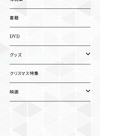
南博
Jun Kawabata
書籍
旅の記憶
ASA-CHANG
DVD
Jun Kawabata
グッズ
Mooney
Tシャツ
クリスマス特集
ミャンマー伝統音楽
映画
長洲辰三
王様は笑わない
Tシャツ
木村威夫