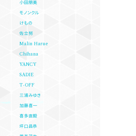
小田朋美
モノンクル
けもの
佐立努
Malin Harue
Chihana
YANCY
SADIE
T-OFF
三浦みゆき
加藤喜一
喜多直毅
坪口昌恭