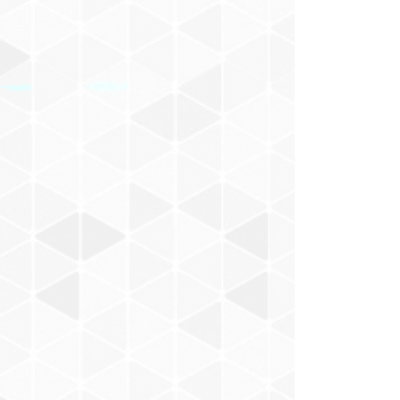
けもの
佐立努
Malin Harue
Chihana
YANCY
SADIE
T-OFF
三浦みゆき