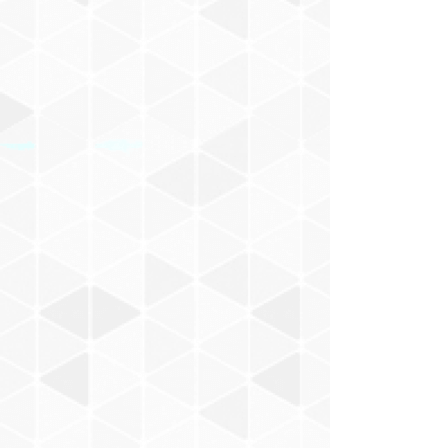
村山一海
Nakajima Masaru
BACABACCA
新井武士
お風呂でピーナッツ
小田朋美
モノンクル