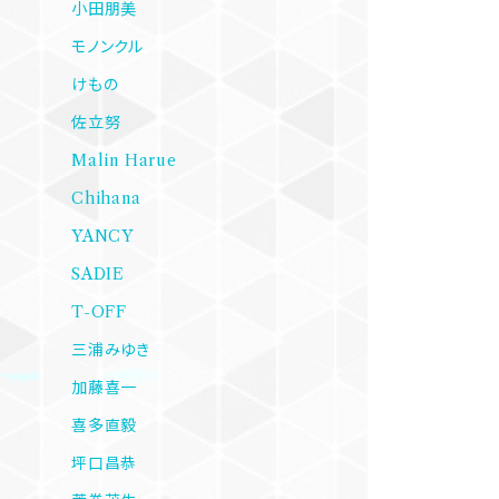
小田朋美
モノンクル
けもの
佐立努
Malin Harue
Chihana
YANCY
SADIE
T-OFF
三浦みゆき
加藤喜一
喜多直毅
坪口昌恭