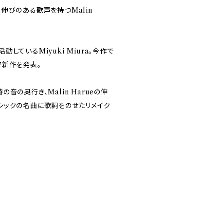
と、伸びのある歌声を持つMalin
。
ているMiyuki Miura。今作で
で新作を発表。
の奥行き、Malin Harueの伸
シックの名曲に歌詞をのせたリメイク