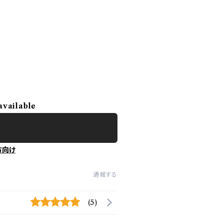
available
方向け
通報する
(5)