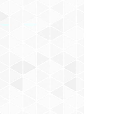
けもの
佐立努
Malin Harue
Chihana
YANCY
SADIE
T-OFF
三浦みゆき