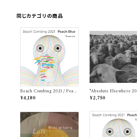
同じカテゴリの商品
Beach Combing 2021 / Peach
"Absolute Elsewhere 20
Blue (LPレコード＋CD)
Jun Kawabata
¥4,180
¥2,750