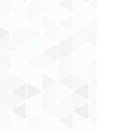
村山一海
Nakajima Masaru
BACABACCA
新井武士
お風呂でピーナッツ
小田朋美
モノンクル