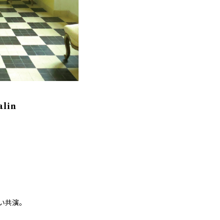
alin
い共演。