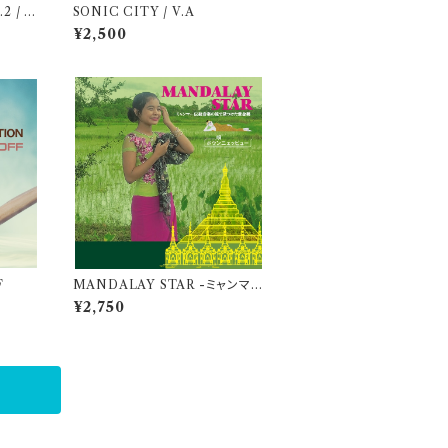
 / K
SONIC CITY / V.A
¥2,500
F
MANDALAY STAR -ミャンマー
民族音楽の旅で見つけた黄金郷-
¥2,750
/ ポウンニェッピュー