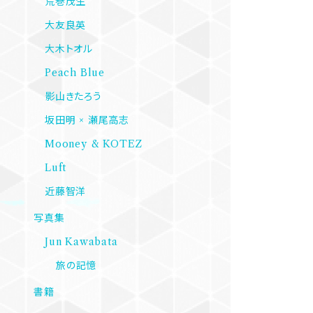
荒巻茂生
大友良英
大木トオル
Peach Blue
影山きたろう
坂田明 × 瀬尾高志
Mooney & KOTEZ
Luft
近藤智洋
写真集
Jun Kawabata
旅の記憶
書籍