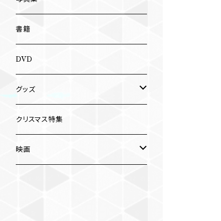
南博
Jun Kawabata
書籍
旅の記憶
ASA-CHANG
DVD
Jun Kawabata
グッズ
Mooney
Tシャツ
クリスマス特集
ミャンマー伝統音楽
映画
長洲辰三
王様は笑わない
Tシャツ
木村威夫