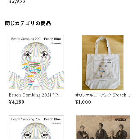
¥2,933
同じカテゴリの商品
Beach Combing 2021 / Pea
オリジナルエコバック (Peach
ch Blue (LPレコード＋CD)
Blue - Beach Combing 202
¥4,180
¥1,000
1)