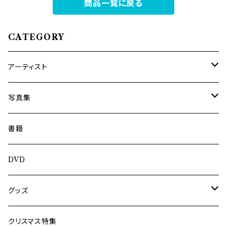
商品一覧に戻る
CATEGORY
アーティスト
内海利勝
写真集
南博
Jun Kawabata
書籍
旅の記憶
ASA-CHANG
DVD
Jun Kawabata
グッズ
Mooney
Tシャツ
クリスマス特集