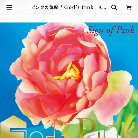
ピンクの気配 / God's Pink | Air
plane Label ONLINE STORE