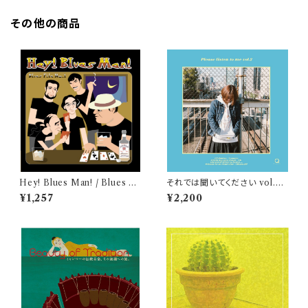
その他の商品
Hey! Blues Man! / Blues Fil
それでは聞いてください vol.2 /
e No.1
Kuyuki
¥1,257
¥2,200