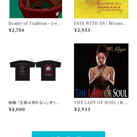
Beauty of Tradition ~ミャン
FATS WITH US / Mooney
マー民族音楽への旅~
& his Lucky Rhythm
¥2,750
¥2,933
映画 「王様は笑わない」オリジ
THE LADY OF SOUL / 彩 -
ナルTシャツ【Mサイズ】
Ahya-
¥4,000
¥2,933