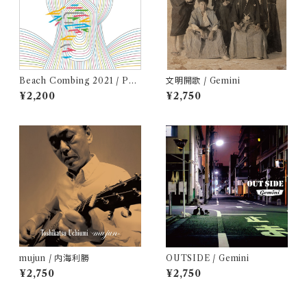
Beach Combing 2021 / Pea
文明開歌 / Gemini
ch Blue (CD)
¥2,200
¥2,750
mujun / 内海利勝
OUTSIDE / Gemini
¥2,750
¥2,750