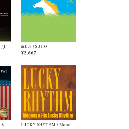
 / Jun
風と水 / SUHO
¥2,667
 / 大木
LUCKY RHYTHM / Mooney