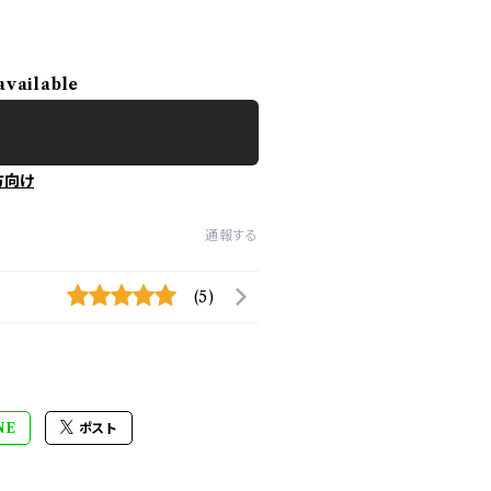
available
方向け
通報する
(5)
NE
ポスト