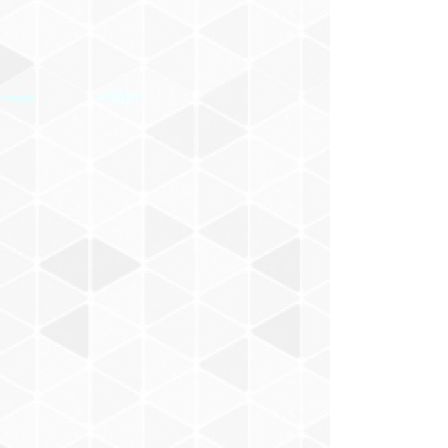
けもの
佐立努
Malin Harue
Chihana
YANCY
SADIE
T-OFF
三浦みゆき