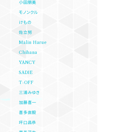
小田朋美
モノンクル
けもの
佐立努
Malin Harue
Chihana
YANCY
SADIE
T-OFF
三浦みゆき
加藤喜一
喜多直毅
坪口昌恭