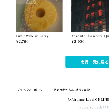
Luft / Wake up Larry
Absolute Elsewhere / J
wabata
¥2,750
¥3,080
商品一覧に戻る
プライバシーポリシー
特定商取引法に基づく表記
© Airplane Label ONLIN
Powered by