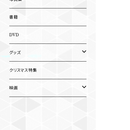
南博
Jun Kawabata
書籍
旅の記憶
ASA-CHANG
DVD
Jun Kawabata
グッズ
Mooney
Tシャツ
クリスマス特集
ミャンマー伝統音楽
映画
長洲辰三
王様は笑わない
Tシャツ
木村威夫