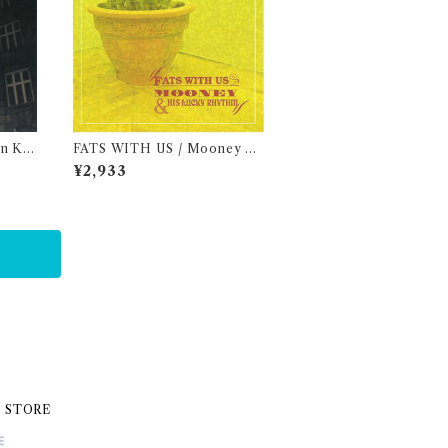
un Ka
FATS WITH US / Mooney &
his Lucky Rhythm
¥2,933
E STORE