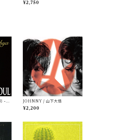
& His Lucky Rhythm
¥2,750
彩 -Ah
JOHNNY / 山下大悟
¥2,200