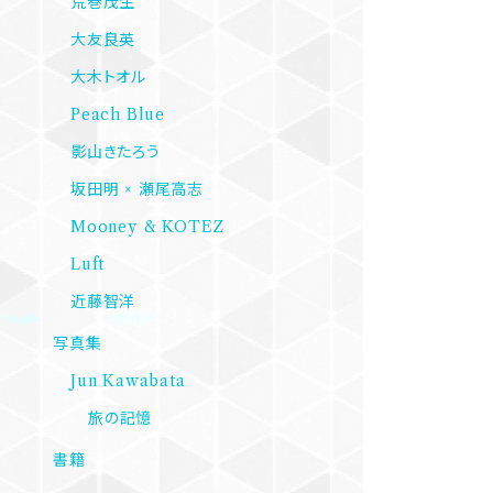
荒巻茂生
大友良英
大木トオル
Peach Blue
影山きたろう
坂田明 × 瀬尾高志
Mooney & KOTEZ
Luft
近藤智洋
写真集
Jun Kawabata
旅の記憶
書籍