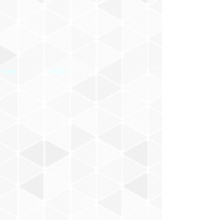
村山一海
Nakajima Masaru
BACABACCA
新井武士
お風呂でピーナッツ
小田朋美
モノンクル