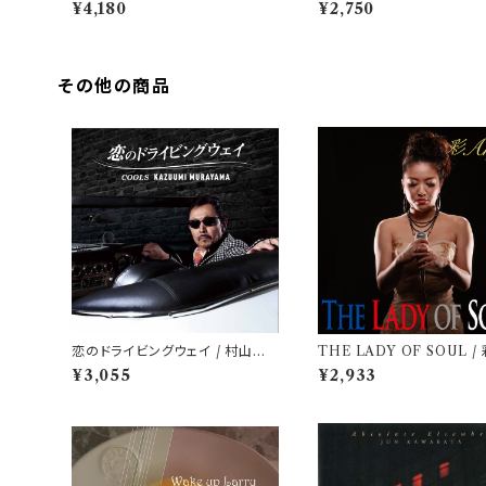
Blue (LPレコード＋CD)
トオル
¥4,180
¥2,750
その他の商品
恋のドライビングウェイ / 村山一
THE LADY OF SOUL / 
海
ya-
¥3,055
¥2,933