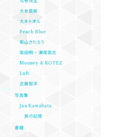
荒巻茂生
大友良英
大木トオル
Peach Blue
影山きたろう
坂田明 × 瀬尾高志
Mooney & KOTEZ
Luft
近藤智洋
写真集
Jun Kawabata
旅の記憶
書籍