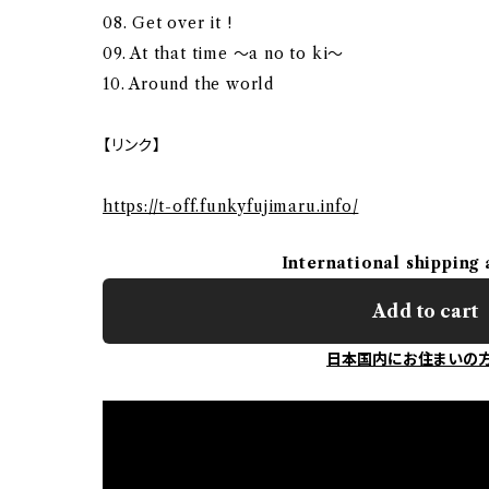
08. Get over it !
09. At that time ～a no to ki～
10. Around the world
【リンク】
https://t-off.funkyfujimaru.info/
International shipping 
Add to cart
日本国内にお住まいの