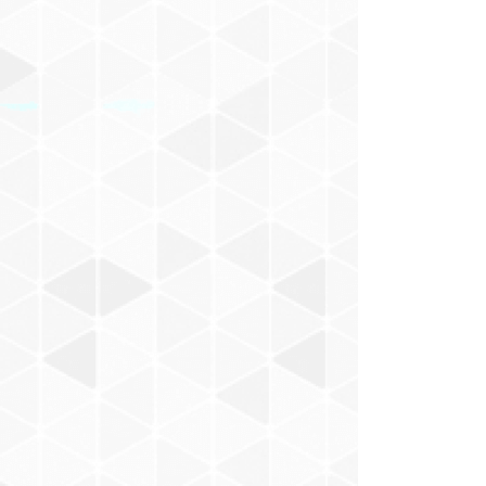
けもの
佐立努
Malin Harue
Chihana
YANCY
SADIE
T-OFF
三浦みゆき