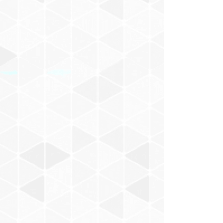
村山一海
Nakajima Masaru
BACABACCA
新井武士
お風呂でピーナッツ
小田朋美
モノンクル