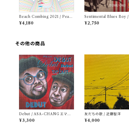
Beach Combing 2021 / Peach
Sentimental Blues Boy
Blue (LPレコード＋CD)
トオル
¥4,180
¥2,750
その他の商品
Debut / ASA-CHANG エマー
友だちの歌 / 近藤智洋
ソン北村 （アナログ盤レコード1
¥3,300
¥4,000
0"）