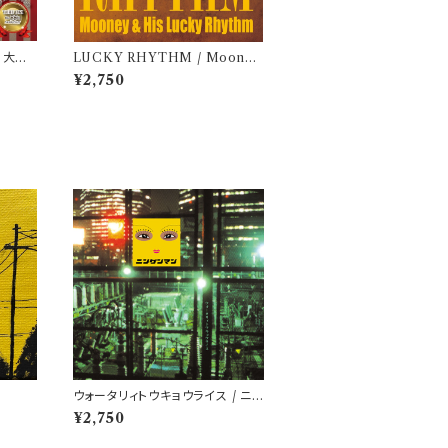
 / 大木
LUCKY RHYTHM / Mooney
& His Lucky Rhythm
¥2,750
ウォータリィトウキョウライス / ニン
ゲンマン
¥2,750