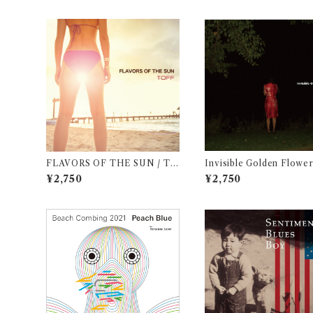
FLAVORS OF THE SUN / T-
Invisible Golden Flower
OFF
Kawabata
¥2,750
¥2,750