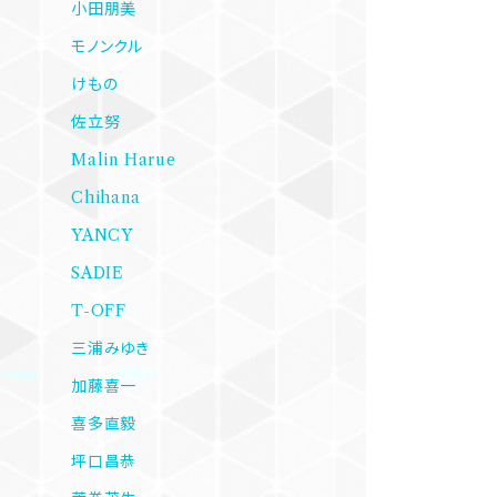
小田朋美
モノンクル
けもの
佐立努
Malin Harue
Chihana
YANCY
SADIE
T-OFF
三浦みゆき
加藤喜一
喜多直毅
坪口昌恭