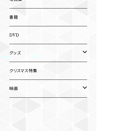
南博
Jun Kawabata
書籍
旅の記憶
ASA-CHANG
DVD
Jun Kawabata
グッズ
Mooney
Tシャツ
クリスマス特集
ミャンマー伝統音楽
映画
長洲辰三
王様は笑わない
Tシャツ
木村威夫