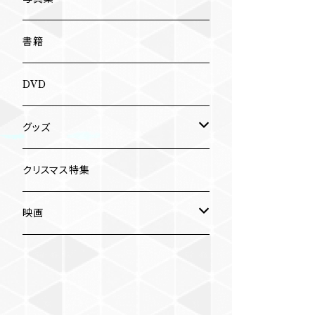
南博
Jun Kawabata
書籍
旅の記憶
ASA-CHANG
DVD
Jun Kawabata
グッズ
Mooney
Tシャツ
クリスマス特集
ミャンマー伝統音楽
映画
長洲辰三
王様は笑わない
Tシャツ
木村威夫