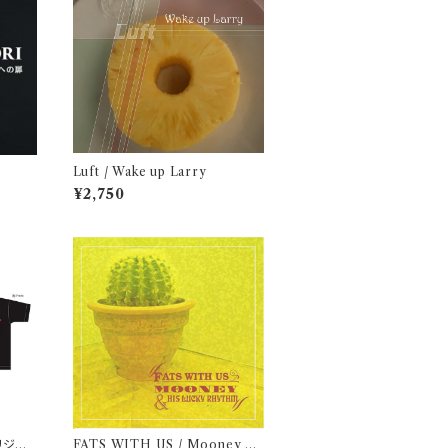
Luft / Wake up Larry
¥2,750
リジナ
FATS WITH US / Mooney &