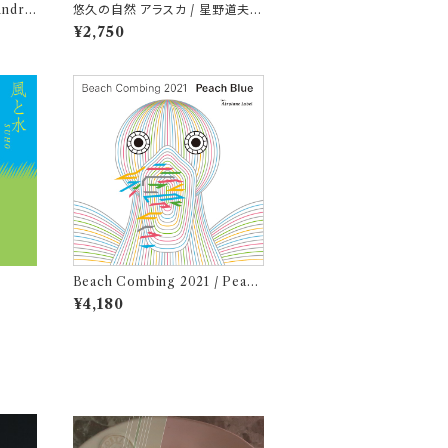
Andro
悠久の自然 アラスカ / 星野道夫 ×
磯部弘
¥2,750
Beach Combing 2021 / Peach
Blue (LPレコード＋CD)
¥4,180