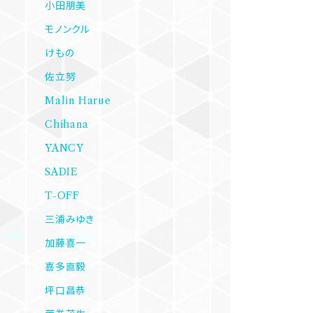
小田朋美
モノンクル
けもの
佐立努
Malin Harue
Chihana
YANCY
SADIE
T-OFF
三浦みゆき
加藤喜一
喜多直毅
坪口昌恭