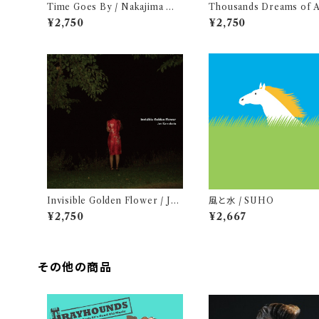
Time Goes By / Nakajima Ma
Thousands Dreams of 
saru
id / Nakajima Masaru
¥2,750
¥2,750
Invisible Golden Flower / Jun
風と水 / SUHO
Kawabata
¥2,750
¥2,667
その他の商品