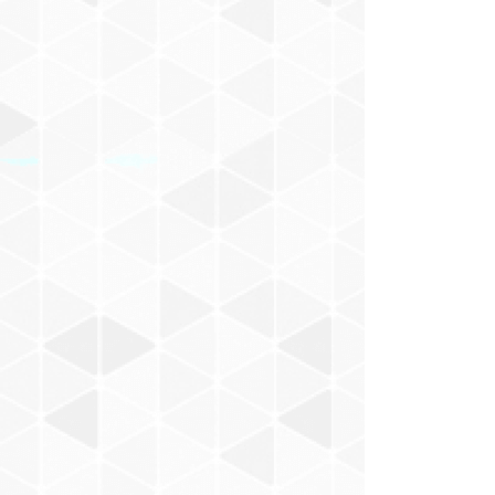
村山一海
Nakajima Masaru
BACABACCA
新井武士
お風呂でピーナッツ
小田朋美
モノンクル