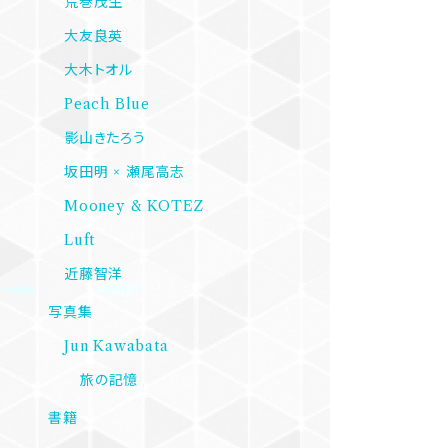
荒巻茂生
大友良英
大木トオル
Peach Blue
影山きたろう
坂田明 × 瀬尾高志
Mooney & KOTEZ
Luft
近藤智洋
写真集
Jun Kawabata
旅の記憶
書籍