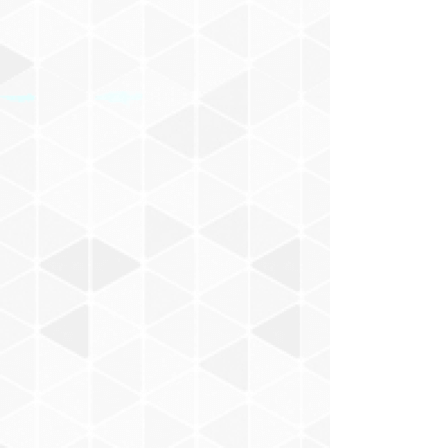
けもの
佐立努
Malin Harue
Chihana
YANCY
SADIE
T-OFF
三浦みゆき