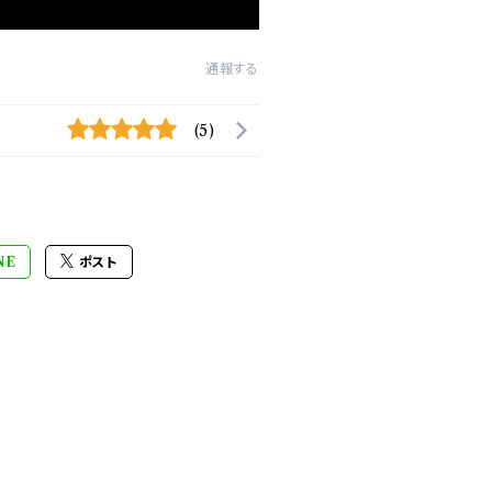
通報する
(5)
NE
ポスト