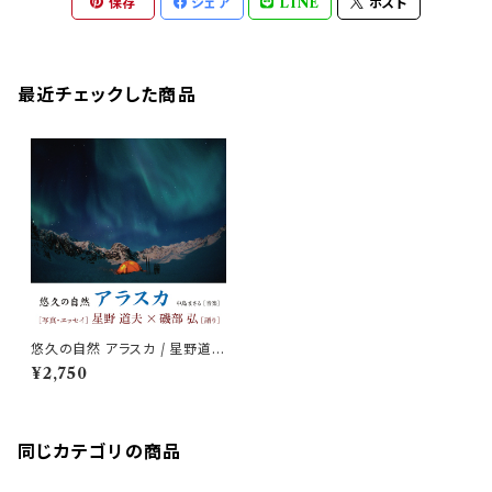
保存
シェア
LINE
ポスト
最近チェックした商品
悠久の自然 アラスカ / 星野道夫
× 磯部弘
¥2,750
同じカテゴリの商品