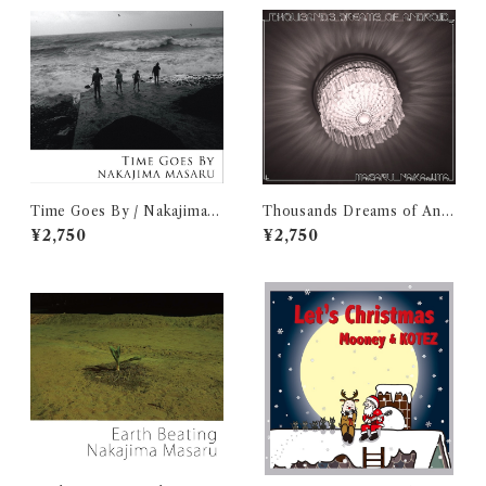
Time Goes By / Nakajima
Thousands Dreams of And
Masaru
roid / Nakajima Masaru
¥2,750
¥2,750