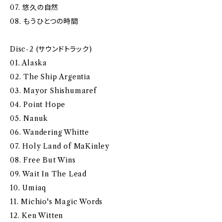
07. 悠久の自然
08. もうひとつの時間
Disc-2 (サウンドトラック)
01. Alaska
02. The Ship Argentia
03. Mayor Shishumaref
04. Point Hope
05. Nanuk
06. Wandering Whitte
07. Holy Land of MaKinley
08. Free But Wins
09. Wait In The Lead
10. Umiaq
11. Michio's Magic Words
12. Ken Witten