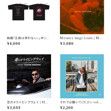
映画「王様は笑わない-」オリジ
Mooney sings Louis / Moo
ナルTシャツ【XLサイズ】
ney
¥4,000
¥3,080
恋のドライビングウェイ / 村山
それでは聞いてください vol.2 /
一海
Kuyuki
¥3,055
¥2,200