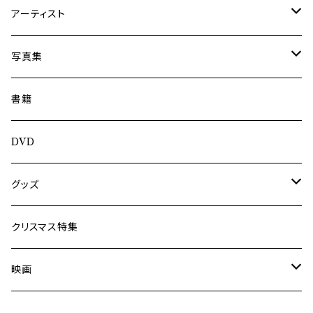
アーティスト
内海利勝
写真集
南博
Jun Kawabata
書籍
旅の記憶
ASA-CHANG
DVD
Jun Kawabata
グッズ
Mooney
Tシャツ
クリスマス特集
ミャンマー伝統音楽
映画
長洲辰三
王様は笑わない