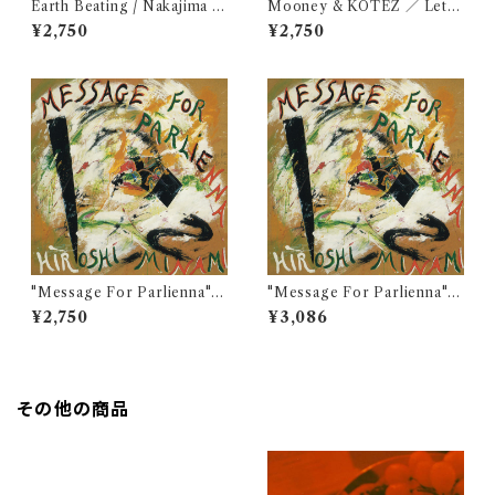
Earth Beating / Nakajima M
Mooney & KOTEZ ／ Let’s
asaru
Christmas
¥2,750
¥2,750
"Message For Parlienna" /
"Message For Parlienna" /
Hiroshi Minami (CD)
Hiroshi Minami 高音質音源
¥2,750
¥3,086
データ(48k24bit)
その他の商品