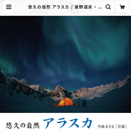
悠久の自然 アラスカ / 星野道夫 × 磯
部弘 | Airplane Label ONLIN
E STORE