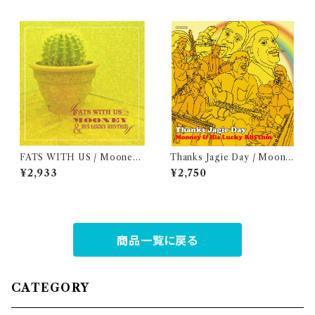
FATS WITH US / Mooney
Thanks Jagie Day / Moone
& his Lucky Rhythm
y & His Lucky Rhythm
¥2,933
¥2,750
商品一覧に戻る
CATEGORY