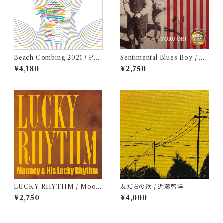
Beach Combing 2021 / Pea
Sentimental Blues Boy / 大
ch Blue (LPレコード＋CD)
木トオル
¥4,180
¥2,750
LUCKY RHYTHM / Moon
友だちの歌 / 近藤智洋
ey & His Lucky Rhythm
¥2,750
¥4,000