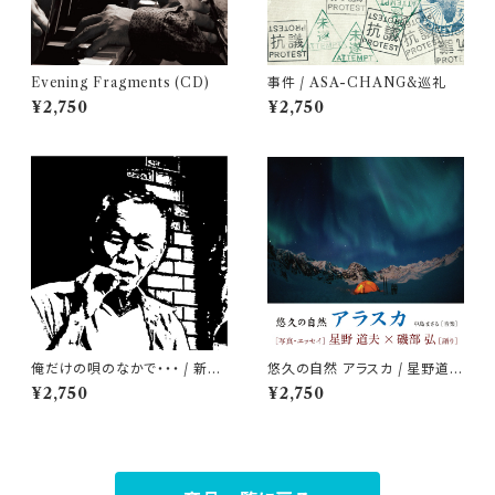
Evening Fragments (CD)
事件 / ASA-CHANG&巡礼
¥2,750
¥2,750
俺だけの唄のなかで・・・ / 新井
悠久の自然 アラスカ / 星野道夫
武士
× 磯部弘
¥2,750
¥2,750