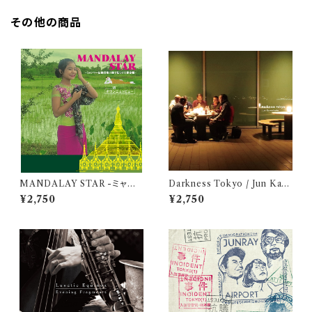
その他の商品
MANDALAY STAR -ミャン
Darkness Tokyo / Jun Kaw
マー民族音楽の旅で見つけた黄
abata
¥2,750
¥2,750
金郷- / ポウンニェッピュー