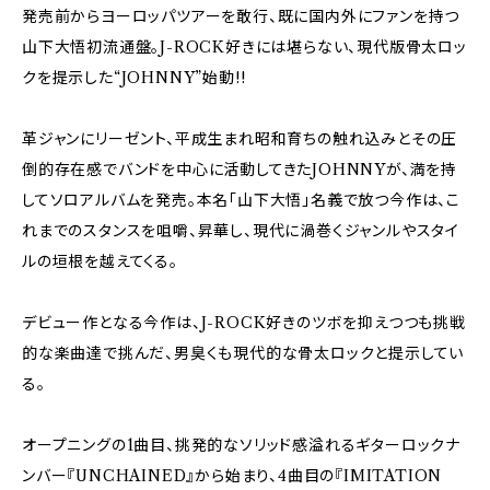
発売前からヨーロッパツアーを敢行、既に国内外にファンを持つ
山下大悟初流通盤。J-ROCK好きには堪らない、現代版骨太ロッ
クを提示した“JOHNNY”始動!!
革ジャンにリーゼント、平成生まれ昭和育ちの触れ込みとその圧
倒的存在感でバンドを中心に活動してきたJOHNNYが、満を持
してソロアルバムを発売。本名「山下大悟」名義で放つ今作は、こ
れまでのスタンスを咀嚼、昇華し、現代に渦巻くジャンルやスタイ
ルの垣根を越えてくる。
デビュー作となる今作は、J-ROCK好きのツボを抑えつつも挑戦
的な楽曲達で挑んだ、男臭くも現代的な骨太ロックと提示してい
る。
オープニングの1曲目、挑発的なソリッド感溢れるギターロックナ
ンバー『UNCHAINED』から始まり、4曲目の『IMITATION