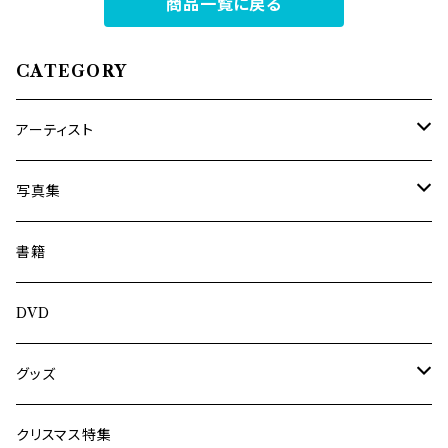
商品一覧に戻る
CATEGORY
アーティスト
内海利勝
写真集
南博
Jun Kawabata
書籍
旅の記憶
ASA-CHANG
DVD
Jun Kawabata
グッズ
Mooney
Tシャツ
クリスマス特集