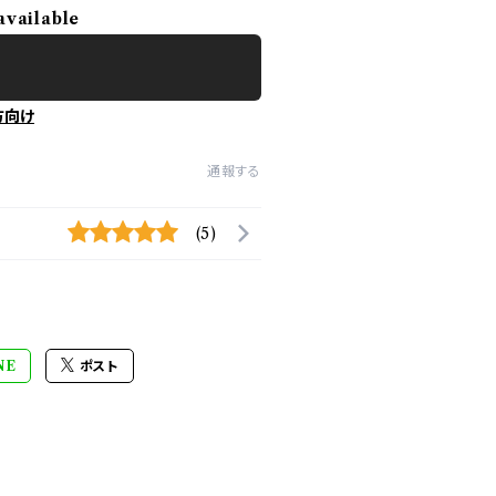
available
方向け
通報する
(5)
NE
ポスト