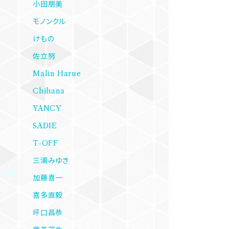
小田朋美
モノンクル
けもの
佐立努
Malin Harue
Chihana
YANCY
SADIE
T-OFF
三浦みゆき
加藤喜一
喜多直毅
坪口昌恭