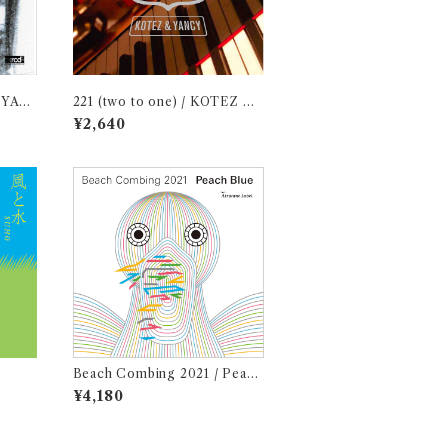
＋YAN
221 (two to one) / KOTEZ &
YANCY
¥2,640
Beach Combing 2021 / Peach
Blue (LPレコード＋CD)
¥4,180