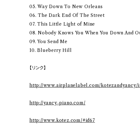
05. Way Down To New Orleans
06. The Dark End Of The Street
07. This Little Light of Mine
08. Nobody Knows You When You Down And O
09. You Send Me
10. Blueberry Hill
【リンク】
http://www.airplanelabel.com/kotezandyancy/i
http://yancy-piano.com/
http://www.kotez.com/#id67