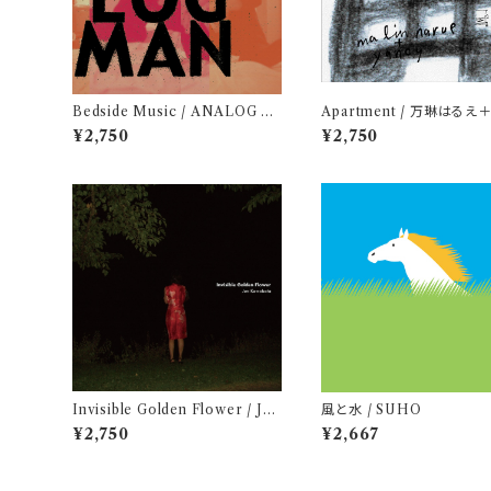
Bedside Music / ANALOG M
Apartment / 万琳はるえ
AN
CY
¥2,750
¥2,750
Invisible Golden Flower / Jun
風と水 / SUHO
Kawabata
¥2,750
¥2,667