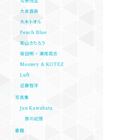
荒巻茂生
大友良英
大木トオル
Peach Blue
影山きたろう
坂田明 × 瀬尾高志
Mooney & KOTEZ
Luft
近藤智洋
写真集
Jun Kawabata
旅の記憶
書籍