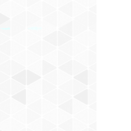
けもの
佐立努
Malin Harue
Chihana
YANCY
SADIE
T-OFF
三浦みゆき