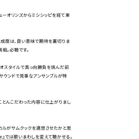
ューオリンズからミシシッピを経て東
成度は、良い意味で期待を裏切りま
挑戦。必聴です。
デュオスタイルで真っ向勝負を挑んだ前
ドサウンドで見事なアンサンブルが特
ことんこだわった内容に仕上がりまし
ボーカルがサムクックを連想させたかと思
On Me』では歌いまわしを変えて聴かせる。