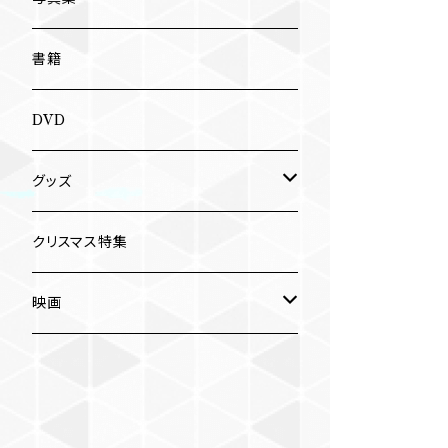
南博
Jun Kawabata
書籍
旅の記憶
ASA-CHANG
DVD
Jun Kawabata
グッズ
Mooney
Tシャツ
クリスマス特集
ミャンマー伝統音楽
映画
長洲辰三
王様は笑わない
Tシャツ
木村威夫