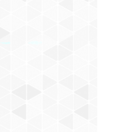
村山一海
Nakajima Masaru
BACABACCA
新井武士
お風呂でピーナッツ
小田朋美
モノンクル