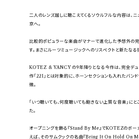
二人のレンズ越しに聴こえてくるソウルフルな内容は、ニ
京へ。
比較的ポピュラーな楽曲がマナーで進化した予想外の完
す。まさにルーツミュージックへのリスぺクトと新たなる
KOTEZ & YANCY の9年降りとなる今作は、完全
作「221」とは対象的に、ホーンセクションも入れたバン
徴。
「いつ聴いても、何度聴いても飽きない上質な音楽」にと
た。
オープニングを飾る『Stand By Me』でKOTEZの
えば、そのサムクックの名曲『Bring It On Hold 