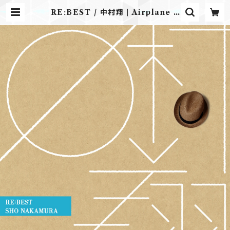
RE:BEST / 中村翔 | Airplane L
abel ONLINE STORE