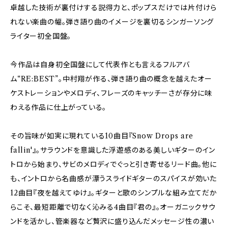
卓越した技術が裏付けする説得力と、ポップスだけでは片付けら
れない楽曲の幅。弾き語り曲のイメージを裏切るシンガーソング
ライター初全国盤。
今作品は自身初全国盤にして代表作とも言えるフルアバ
ム“RE:BEST”。中村翔が作る、弾き語り曲の概念を越えたオー
ケストレーションやメロディ、フレーズのキャッチーさが存分に味
わえる作品に仕上がっている。
その旨味が如実に現れている10曲目『Snow Drops are
fallin'』。サラウンドを意識した浮遊感のある美しいギターのイン
トロから始まり、サビのメロディでぐっと引き寄せるリード曲。他に
も、イントロから名曲感が漂うスライドギターのスパイスが効いた
12曲目『夜を越えてゆけ』。ギターと歌のシンプルな組み立てだか
らこそ、最短距離で切なく沁みる4曲目『君の』。オーガニックサウ
ンドを活かし、管楽器など贅沢に盛り込んだメッセージ性の濃い