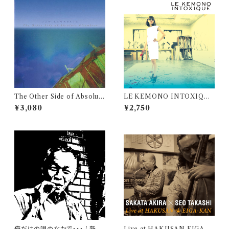
The Other Side of Absolute
LE KEMONO INTOXIQUE
Elsewhere / Jun Kawabata
/ けもの
¥3,080
¥2,750
俺だけの唄のなかで・・・ / 新井
Live at HAKUSAN EIGA -