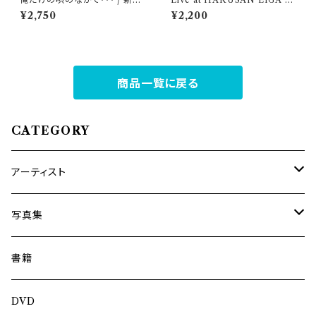
武士
KAN
¥2,750
¥2,200
商品一覧に戻る
CATEGORY
アーティスト
内海利勝
写真集
南博
Jun Kawabata
書籍
旅の記憶
ASA-CHANG
DVD