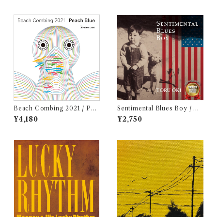
Beach Combing 2021 / Pea
Sentimental Blues Boy / 大
ch Blue (LPレコード＋CD)
木トオル
¥4,180
¥2,750