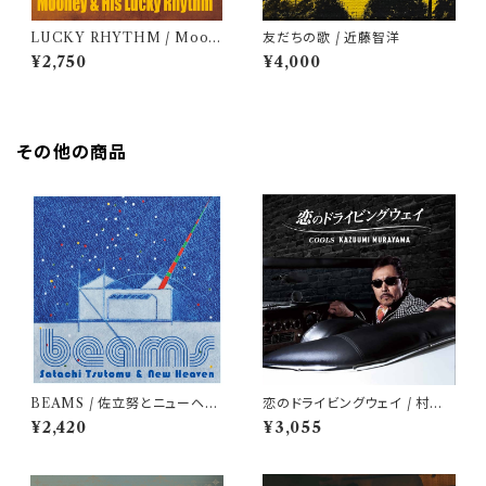
LUCKY RHYTHM / Moon
友だちの歌 / 近藤智洋
ey & His Lucky Rhythm
¥2,750
¥4,000
その他の商品
BEAMS / 佐立努とニューヘヴ
恋のドライビングウェイ / 村山
ン
一海
¥2,420
¥3,055