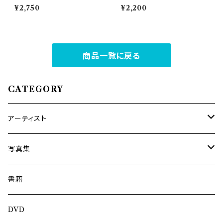
マー民族音楽の旅で見つけた黄
Kuyuki
¥2,750
¥2,200
金郷- / ポウンニェッピュー
商品一覧に戻る
CATEGORY
アーティスト
内海利勝
写真集
南博
Jun Kawabata
書籍
旅の記憶
ASA-CHANG
DVD