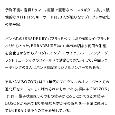
予測不能の盲目ドラマー。狂暴で憂鬱なベース＆ギター。美しく破
壊的なメロトロン、キーボード群。３人が織りなすプログレの極北
の地平線。
バンド名の『BRADBURY』（ブラッドベリ）はSF作家レイ・ブラッド
ベリからとった。BURADBURYは８０年代の頃より何回か形態
を変化させながらプログレ、インプロ、サイケ、フリー、アンダーグ
ランドミュージックのフィールドで活動してきた。そして、今回レコ
ーディングの３人はバンド創設オリジナルメンバーでもある。
アルバム『BOZON』は７０年代のプログレへのオマージュとその
進化形をテーマにして制作されたものである。因みに『BOZON』
は、同一量子状態をいくつもの粒子がとることができる素粒子
BOSONから来ており多様な音群がその輪郭を不明確に融合し
ていくBRADBURYの音を象徴している。