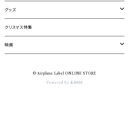
Jun Kawabata
グッズ
Mooney
Tシャツ
クリスマス特集
ミャンマー伝統音楽
映画
長洲辰三
王様は笑わない
© Airplane Label ONLINE STORE
Tシャツ
木村威夫
Powered by
村山一海
Nakajima Masaru