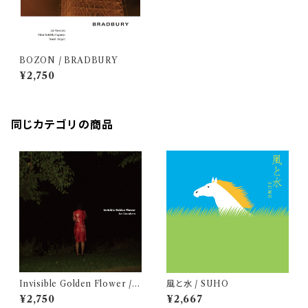
BOZON / BRADBURY
¥2,750
同じカテゴリの商品
Invisible Golden Flower / J
風と水 / SUHO
un Kawabata
¥2,750
¥2,667