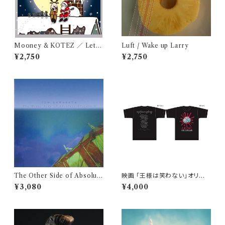
Mooney & KOTEZ ／ Let’s
Luft / Wake up Larry
Christmas
¥2,750
¥2,750
The Other Side of Absolute
映画 「王様は笑わない」オリジ
Elsewhere / Jun Kawabata
ナルTシャツ【Mサイズ】
¥3,080
¥4,000