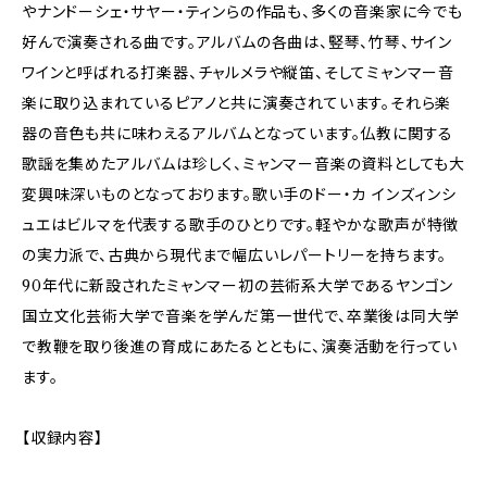
やナンドーシェ・サヤー・ティンらの作品も、多くの音楽家に今でも
好んで演奏される曲です。アルバムの各曲は、竪琴、竹琴、サイン
ワインと呼ばれる打楽器、チャルメラや縦笛、そしてミャンマー音
楽に取り込まれているピアノと共に演奏されています。それら楽
器の音色も共に味わえるアルバムとなっています。仏教に関する
歌謡を集めたアルバムは珍しく、ミャンマー音楽の資料としても大
変興味深いものとなっております。歌い手のドー・カ インズィンシ
ュエはビルマを代表する歌手のひとりです。軽やかな歌声が特徴
の実力派で、古典から現代まで幅広いレパートリーを持ちます。
90年代に新設されたミャンマー初の芸術系大学であるヤンゴン
国立文化芸術大学で音楽を学んだ第一世代で、卒業後は同大学
で教鞭を取り後進の育成にあたるとともに、演奏活動を行ってい
ます。
【収録内容】