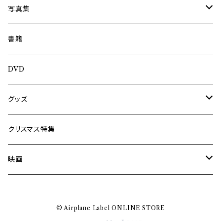
内海利勝
写真集
南博
Jun Kawabata
書籍
旅の記憶
ASA-CHANG
DVD
Jun Kawabata
グッズ
Mooney
Tシャツ
クリスマス特集
ミャンマー伝統音楽
映画
長洲辰三
王様は笑わない
© Airplane Label ONLINE STORE
Tシャツ
木村威夫