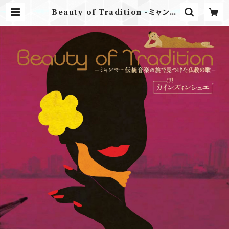
Beauty of Tradition -ミャンマ
ー伝統音楽の旅で見つけた仏教の歌-
/ カインズィンシュエ | Airplane L
abel ONLINE STORE