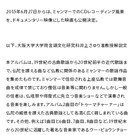
2015年6月27日からは、ミャンマーでのCDレコーディング風景
を、ドキュメンタリー映像にした映画も公開決定。
以下、大阪大学大学院言語文化研究科井上さゆり准教授解説文
本アルバムは、19世紀の古典歌謡から20世紀前半の近代歌謡ま
で、仏陀を讃える曲など仏教に関係のあるミャンマーの歌謡作品
を集めたものです。ミャンマーで信仰される上座仏教では歌舞音
曲を戒律で禁じており僧侶は音楽等に関わりません。しかし一般
の信者は、仏塔祭や得度式に先立つ音楽ショーなどで演奏され
る音楽を楽しみます。アルバム2曲目の「トゥーマチャーナー」は
仏陀の威徳を讃えた古典歌謡として名高く広く親しまれている曲
です。その他、例えば1曲目と6曲目、7曲目、8曲目など、19世紀末
から20世紀に活躍した著名な音楽家であるウー・ピョウンチョー