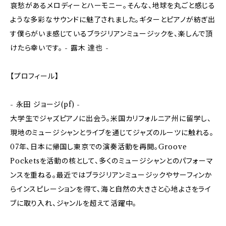
哀愁があるメロディーとハーモニー。そんな、地球を丸ごと感じる
ような多彩なサウンドに魅了されました。ギターとピアノが紡ぎ出
す僕らがいま感じているブラジリアンミュージックを、楽しんで頂
けたら幸いです。 - 露木 達也 -
【プロフィール】
- 永田 ジョージ(pf) -
大学生でジャズピアノに出会う。米国カリフォルニア州に留学し、
現地のミュージシャンとライブを通じてジャズのルーツに触れる。
07年、日本に帰国し東京での演奏活動を再開。Groove
Pocketsを活動の核として、多くのミュージシャンとのパフォーマ
ンスを重ねる。最近ではブラジリアンミュージックやサーフィンか
らインスピレーションを得て、海と自然の大きさと心地よさをライ
ブに取り入れ、ジャンルを超えて活躍中。