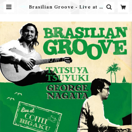
Brasilian Groove - Live at C
offee Bigaku / 永田ジョージ &
露木達也 | Airplane Label ONL
INE STORE