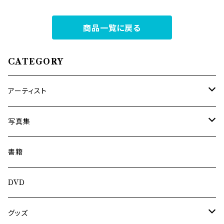
商品一覧に戻る
CATEGORY
アーティスト
内海利勝
写真集
南博
Jun Kawabata
書籍
旅の記憶
ASA-CHANG
DVD
Jun Kawabata
グッズ