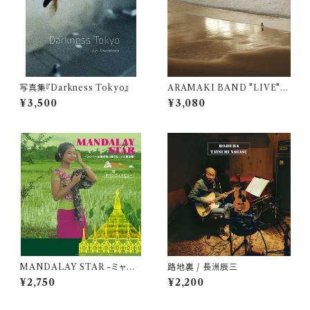
写真集『Darkness Tokyo』
ARAMAKI BAND "LIVE" C
HANGES III / ARAMAKI B
¥3,500
¥3,080
AND
MANDALAY STAR -ミャン
路地裏 / 長洲辰三
マー民族音楽の旅で見つけた黄
¥2,750
¥2,200
金郷- / ポウンニェッピュー