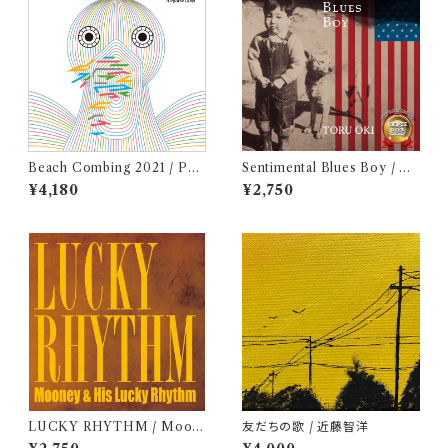
Beach Combing 2021 / Pea
Sentimental Blues Boy / 大
ch Blue (LPレコード＋CD)
木トオル
¥4,180
¥2,750
LUCKY RHYTHM / Moon
友だちの歌 / 近藤智洋
ey & His Lucky Rhythm