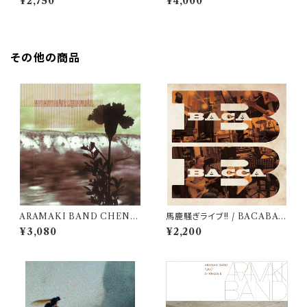
¥2,750
¥4,000
その他の商品
ARAMAKI BAND CHENG
馬鹿騒ぎライブ!! / BACABAC
ES ONE / ARAMAKI BAN
CA
¥3,080
¥2,200
D