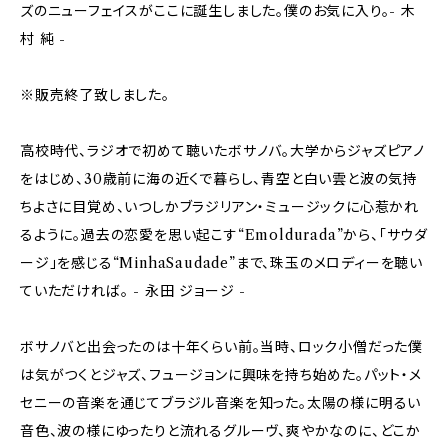
ズのニューフェイスがここに誕生しました。僕のお気に入り。- 木
村 純 -
※販売終了致しました。
高校時代、ラジオで初めて聴いたボサノバ。大学からジャズピアノ
をはじめ、30歳前に海の近くで暮らし、青空と白い雲と波の気持
ちよさに目覚め、いつしかブラジリアン・ミュージックに心惹かれ
るように。過去の恋愛を思い起こす“Emoldurada”から、「サウダ
ージ」を感じる“MinhaSaudade”まで、珠玉のメロディーを聴い
ていただければ。 - 永田 ジョージ -
ボサノバと出会ったのは十年くらい前。当時、ロック小僧だった僕
は気がつくとジャズ、フュージョンに興味を持ち始めた。パット・メ
セニーの音楽を通じてブラジル音楽を知った。太陽の様に明るい
音色、波の様にゆったりと流れるグルーヴ、爽やかなのに、どこか