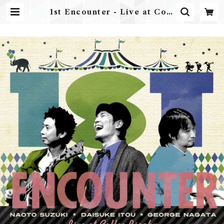
1st Encounter - Live at Coff
ee Bigaku / 伊藤大輔 & 鈴木直人
& 永田ジョージ | Airplane Label
ONLINE STORE