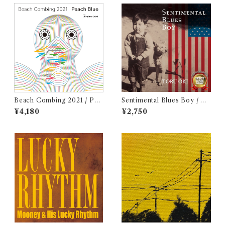
Beach Combing 2021 / Pea
Sentimental Blues Boy / 大
ch Blue (LPレコード＋CD)
木トオル
¥4,180
¥2,750