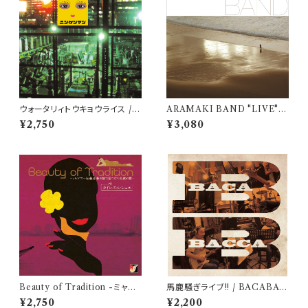
ウォータリィトウキョウライス /
ARAMAKI BAND "LIVE" C
ニンゲンマン
HANGES III / ARAMAKI B
¥2,750
¥3,080
AND
Beauty of Tradition -ミャン
馬鹿騒ぎライブ!! / BACABAC
マー伝統音楽の旅で見つけた仏
CA
¥2,750
¥2,200
教の歌- / カインズィンシュエ