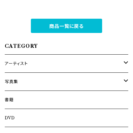
商品一覧に戻る
CATEGORY
アーティスト
内海利勝
写真集
南博
Jun Kawabata
書籍
旅の記憶
ASA-CHANG
DVD