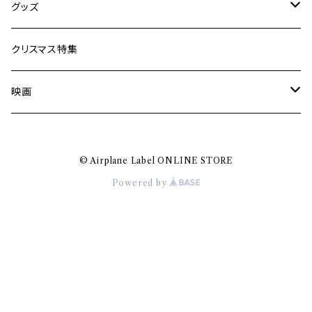
Jun Kawabata
グッズ
Mooney
Tシャツ
クリスマス特集
ミャンマー伝統音楽
映画
長洲辰三
王様は笑わない
© Airplane Label ONLINE STORE
Tシャツ
木村威夫
Powered by
村山一海
Nakajima Masaru
BACABACCA