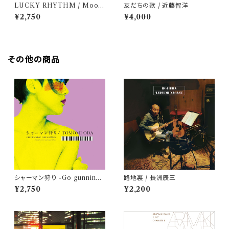
LUCKY RHYTHM / Moon
友だちの歌 / 近藤智洋
ey & His Lucky Rhythm
¥2,750
¥4,000
その他の商品
シャーマン狩り -Go gunning f
路地裏 / 長洲辰三
or Shaman- / 小田朋美
¥2,750
¥2,200