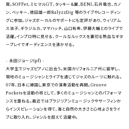
賞。SOFFet、ミヒマルGT、タッキー＆翼、BENI、石井竜也、カノ
ン、ベッキー、徳田雄一郎RalyzzDig 等のライブやレコーディン
グに参加。ジャズボーカルのサポートにも定評があり、ウィリアム
ス浩子、ギラジルカ、マヤハッチ、山口有希、伊藤大輔とのライブで
活躍。インプロ時に見せる、クールなルックスを裏切る熱血なギタ
ープレイでオーディエンスを沸かせる。
- 永田ジョージ(pf) -
大学生でジャズピアノに出会う。米国カリフォルニア州に留学し、
現地のミュージシャンとライブを通じてジャズのルーツに触れる。
07年、日本に帰国し東京での演奏活動を再開。Groove
Pocketsを活動の核として、多くのミュージシャンとのパフォーマ
ンスを重ねる。最近ではブラジリアンミュージックやサーフィンか
らインスピレーションを得て、海と自然の大きさと心地よさをライ
ブに取り入れ、ジャンルを超えて活躍中。