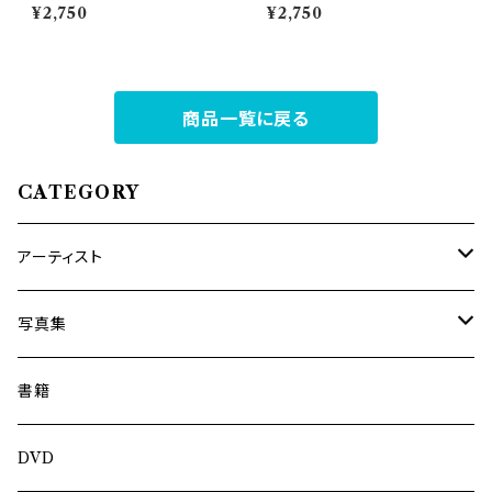
× 磯部弘
¥2,750
¥2,750
商品一覧に戻る
CATEGORY
アーティスト
内海利勝
写真集
南博
Jun Kawabata
書籍
旅の記憶
ASA-CHANG
DVD