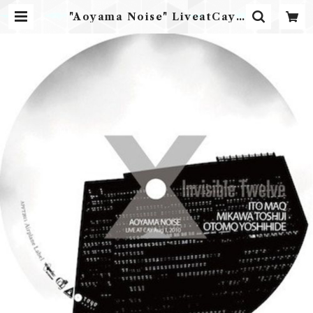
"Aoyama Noise" LiveatCay /
伊藤まく、美川俊治、大友良英、エドウ
ィン・ファン・デル・ハイデ、古舘徹夫
(LPレコード) | Airplane Label
ONLINE STORE