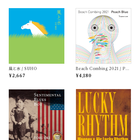
風と水 / SUHO
Beach Combing 2021 / Pea
ch Blue (LPレコード＋CD)
¥2,667
¥4,180