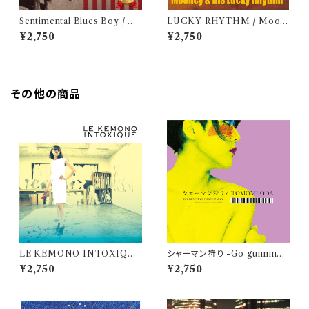
Sentimental Blues Boy / 大
LUCKY RHYTHM / Moon
木トオル
ey & His Lucky Rhythm
¥2,750
¥2,750
その他の商品
LE KEMONO INTOXIQUE
シャーマン狩り -Go gunning f
/ けもの
or Shaman- / 小田朋美
¥2,750
¥2,750