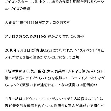
ノイズマスターによる神々しいまでの恍惚と覚醒を感じるハーシ
ュ・ノイズの奇跡！
大絶賛発売中！！！！超限定アナログ盤です
アナログ盤のため送料が別途かかります。（500円）
2010年８月１日に『青山Cay』にて行われたノイズイベント"青山
ノイズ"から２組の演奏がなんとLPになって登場！
１組は伊藤まく、美川俊治、大友良英の３人による演奏。４０分に
渡った緊張のライブから２０分を収録。ハーシュノイズでありなが
ら、まったく緊張の糸が途切れることない演奏力は圧倒的！！
もう一組はエドウィン・ファン・デル・ハイデと古舘徹夫。こちらは
現代音楽的な静寂を含めつつ、物語性に富んだ構成力で聞かせ