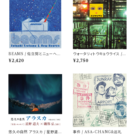
BEAMS / 佐立努とニューヘヴ
ウォータリィトウキョウライス /
ン
ニンゲンマン
¥2,420
¥2,750
悠久の自然 アラスカ / 星野道夫
事件 / ASA-CHANG&巡礼