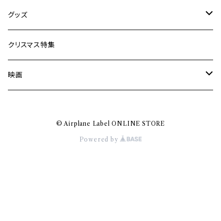
Jun Kawabata
グッズ
Mooney
Tシャツ
クリスマス特集
ミャンマー伝統音楽
映画
長洲辰三
王様は笑わない
© Airplane Label ONLINE STORE
Tシャツ
木村威夫
Powered by
村山一海
Nakajima Masaru