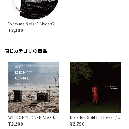
"Aoyama Noise" LiveatCay
/ 伊藤まく、美川俊治、大友良英、
¥2,200
エドウィン・ファン・デル・ハイデ、
古舘徹夫 (LPレコード)
同じカテゴリの商品
WE DON'T CARE ABOUT
Invisible Golden Flower / J
MUSIC ANYWAY...ORIGI
un Kawabata
¥2,200
¥2,750
NAL SOUNDTRACK / V.A