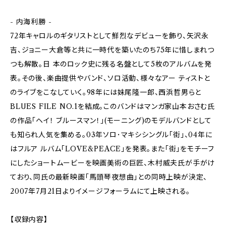
- 内海利勝 -
72年キャロルのギタリストとして鮮烈なデビューを飾り、矢沢永
吉、ジョニー大倉等と共に一時代を築いたのち75年に惜しまれつ
つも解散。日 本のロック史に残る名盤として5枚のアルバムを発
表。その後、楽曲提供やバンド、ソロ活動、様々なアー ティストと
のライブをこなしていく。98年には妹尾隆一郎、西浜哲男らと
BLUES FILE NO.1を結成。このバンドはマンガ家山本おさむ氏
の作品「ヘイ！ ブルースマン！」(モーニング)のモデルバンドとして
も知られ人気を集める。03年ソロ･マキシシングル「街」、04年に
はフルア ルバム「LOVE&PEACE」を発表。また「街」をモチーフ
にしたショートムービーを映画美術の巨匠、木村威夫氏が手がけ
ており、同氏の最新映画「馬頭琴夜想曲」との同時上映が決定、
2007年7月21日よりイメージフォーラムにて上映される。
【収録内容】