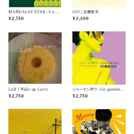
MANDALAY STAR -ミャン
GO! / 近藤智洋
マー民族音楽の旅で見つけた黄
¥2,750
¥3,300
金郷- / ポウンニェッピュー
Luft / Wake up Larry
シャーマン狩り -Go gunning f
or Shaman- / 小田朋美
¥2,750
¥2,750