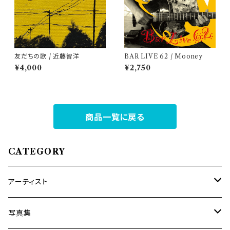
友だちの歌 / 近藤智洋
BAR LIVE 62 / Mooney
¥4,000
¥2,750
商品一覧に戻る
CATEGORY
アーティスト
内海利勝
写真集