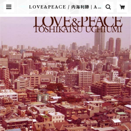
LOVE&PEACE / 内海利勝 | Air
plane Label ONLINE STORE