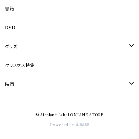
南博
Jun Kawabata
書籍
旅の記憶
ASA-CHANG
DVD
Jun Kawabata
グッズ
Mooney
Tシャツ
クリスマス特集
ミャンマー伝統音楽
映画
長洲辰三
王様は笑わない
© Airplane Label ONLINE STORE
Tシャツ
木村威夫
Powered by