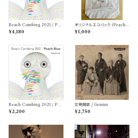
Beach Combing 2021 / Pea
オリジナルエコバック (Peach
ch Blue (LPレコード＋CD)
Blue - Beach Combing 202
¥4,180
¥1,000
1)
Beach Combing 2021 / Pea
文明開歌 / Gemini
ch Blue (CD)
¥2,200
¥2,750