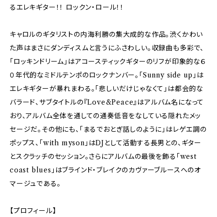
るエレキギター！！ ロックン・ロール！！
キャロルのギタリストの内海利勝の集大成的な作品。渋くかわい
た声はまさにダンディスムと言うにふさわしい。収録曲も多彩で、
「ロッキンドリーム」はアコースティックギターのリフが印象的な６
０年代的なミドルテンポのロックナンバー。「Sunny side up」は
エレキギターが暴れまわる。「悲しいだけじゃなくて」は都会的な
バラード、サブタイトルの『Love&Peace』はアルバム名になって
おり、アルバム全体を通しての通奏低音をなしている隠れたメッ
セージだ。その他にも、「まるでおとぎ話しのように」はレゲエ調の
ポップス、「with myson」はDJとして活動する長男との、ギター
とスクラッチのセッション。さらにアルバムの最後を飾る「west
coast blues」はブラインド・ブレイクのカヴァーブルースへのオ
マージュである。
【プロフィール】