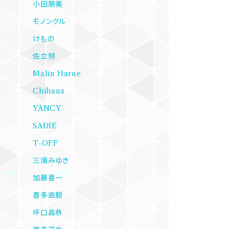
小田朋美
モノンクル
けもの
佐立努
Malin Harue
Chihana
YANCY
SADIE
T-OFF
三浦みゆき
加藤喜一
喜多直毅
坪口昌恭