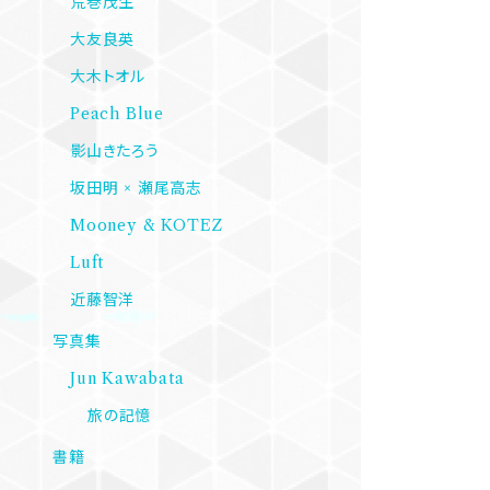
荒巻茂生
大友良英
大木トオル
Peach Blue
影山きたろう
坂田明 × 瀬尾高志
Mooney & KOTEZ
Luft
近藤智洋
写真集
Jun Kawabata
旅の記憶
書籍