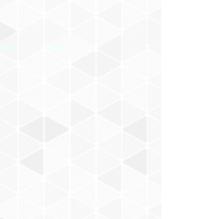
けもの
佐立努
Malin Harue
Chihana
YANCY
SADIE
T-OFF
三浦みゆき