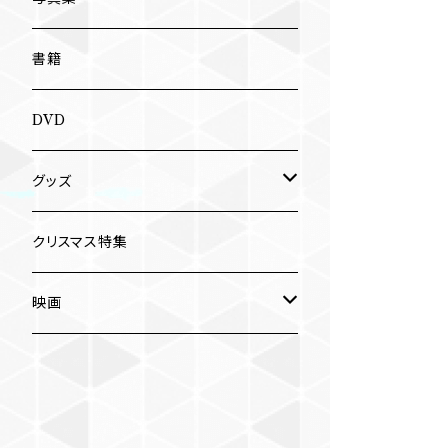
南博
Jun Kawabata
書籍
旅の記憶
ASA-CHANG
DVD
Jun Kawabata
グッズ
Mooney
Tシャツ
クリスマス特集
ミャンマー伝統音楽
映画
長洲辰三
王様は笑わない
Tシャツ
木村威夫