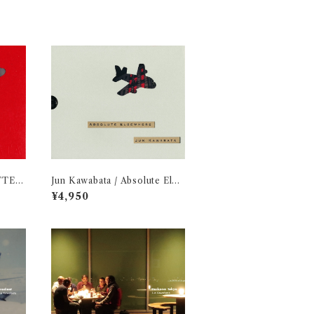
TTER
Jun Kawabata / Absolute Else
き)
where (CD付き)
¥4,950