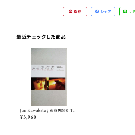
保存
シェア
LI
最近チェックした商品
Jun Kawabata / 東京失踪者 To
kyo Alien. Tokyo Absconder
¥3,960
~LIES AND TRUE STORIES~