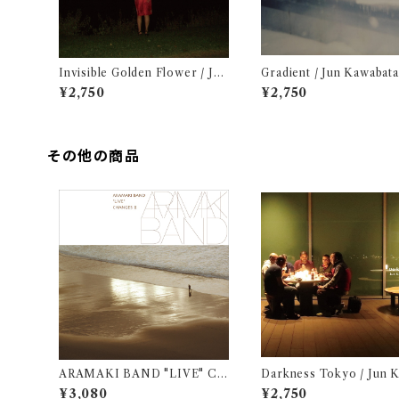
Invisible Golden Flower / Jun
Gradient / Jun Kawabata
Kawabata
¥2,750
¥2,750
その他の商品
ARAMAKI BAND "LIVE" CH
Darkness Tokyo / Jun 
ANGES III / ARAMAKI BAN
ata
¥3,080
¥2,750