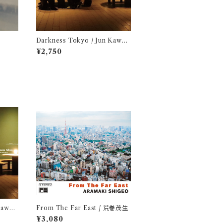
Darkness Tokyo / Jun Kawab
ata
¥2,750
Kawab
From The Far East / 荒巻茂生
¥3,080