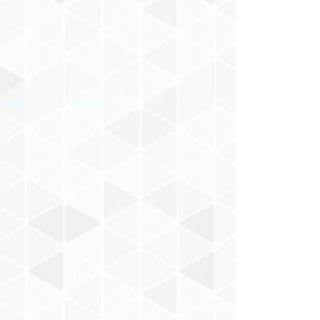
村山一海
Nakajima Masaru
BACABACCA
新井武士
お風呂でピーナッツ
小田朋美
モノンクル