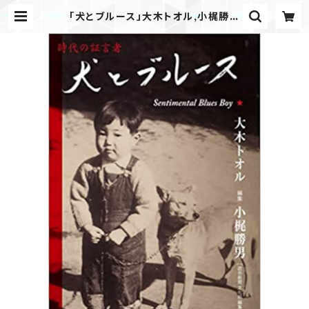
「犬とブルース」大木トオル,小梶勝男
| Airplane Label ONLINE ST
ORE