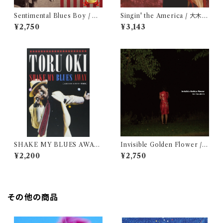
Sentimental Blues Boy / 大
Singin' the America / 大木ト
木トオル
オル
¥2,750
¥3,143
SHAKE MY BLUES AWAY
Invisible Golden Flower / J
/ 大木トオル (写真集)
un Kawabata
¥2,200
¥2,750
その他の商品