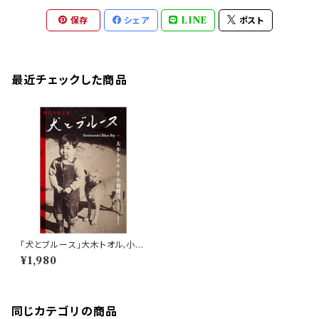
保存
シェア
LINE
ポスト
最近チェックした商品
「犬とブルース」大木トオル,小梶
勝男
¥1,980
同じカテゴリの商品