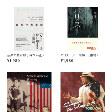
音楽の黙示録 / 森本恭正 × 南
パリス ／ 南博 （書籍）
博
¥1,980
¥1,980