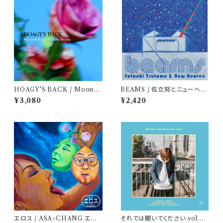
HOAGY'S BACK / Mooney
BEAMS / 佐立努とニューヘヴ
& Keni with Lucky Rhythm
ン
¥3,080
¥2,420
エロス / ASA-CHANG エマ
それでは聞いてください vol.2 /