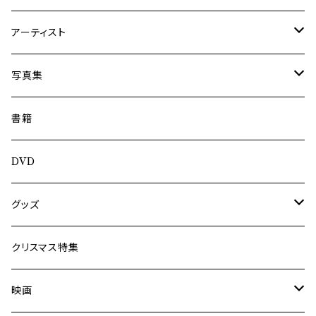
アーティスト
内海利勝
写真集
南博
Jun Kawabata
書籍
旅の記憶
ASA-CHANG
DVD
Jun Kawabata
グッズ
Mooney
Tシャツ
クリスマス特集
ミャンマー伝統音楽
映画