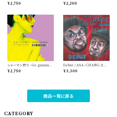
ーソン北村
Kuyuki
¥2,750
¥2,200
シャーマン狩り -Go gunning f
Debut / ASA-CHANG エマ
or Shaman- / 小田朋美
ーソン北村 （アナログ盤レコー
¥2,750
¥3,300
ド10"）
商品一覧に戻る
CATEGORY