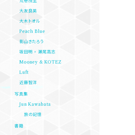
荒巻茂生
大友良英
大木トオル
Peach Blue
影山きたろう
坂田明 × 瀬尾高志
Mooney & KOTEZ
Luft
近藤智洋
写真集
Jun Kawabata
旅の記憶
書籍