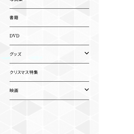
南博
Jun Kawabata
書籍
旅の記憶
ASA-CHANG
DVD
Jun Kawabata
グッズ
Mooney
Tシャツ
クリスマス特集
ミャンマー伝統音楽
映画
長洲辰三
王様は笑わない
Tシャツ
木村威夫