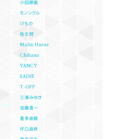
小田朋美
モノンクル
けもの
佐立努
Malin Harue
Chihana
YANCY
SADIE
T-OFF
三浦みゆき
加藤喜一
喜多直毅
坪口昌恭