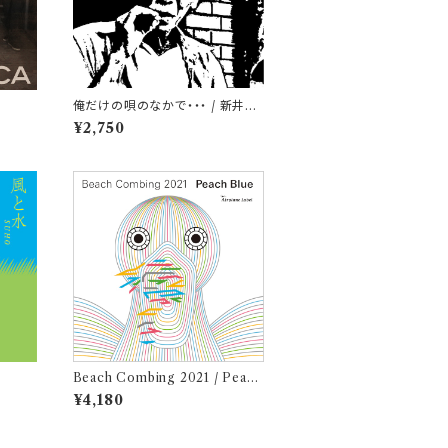
A
俺だけの唄のなかで・・・ / 新井武
士
¥2,750
Beach Combing 2021 / Peach
Blue (LPレコード＋CD)
¥4,180