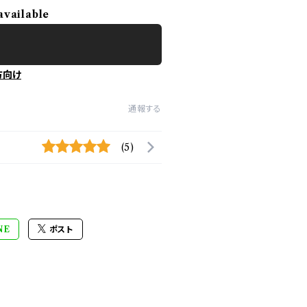
available
方向け
通報する
(5)
NE
ポスト