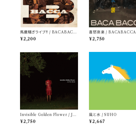
馬鹿騒ぎライブ!! / BACABACC
喜怒哀楽 / BACABACC
A
¥2,200
¥2,750
Invisible Golden Flower / Jun
風と水 / SUHO
Kawabata
¥2,750
¥2,667