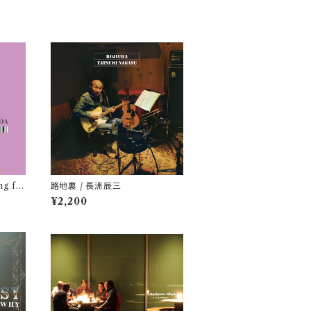
g fo
路地裏 / 長洲辰三
¥2,200