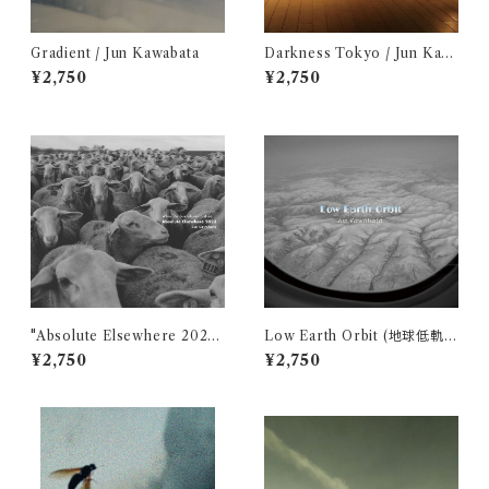
Gradient / Jun Kawabata
Darkness Tokyo / Jun Kaw
abata
¥2,750
¥2,750
"Absolute Elsewhere 2023"
Low Earth Orbit (地球低軌
/ Jun Kawabata
道) / Jun Kawabata
¥2,750
¥2,750