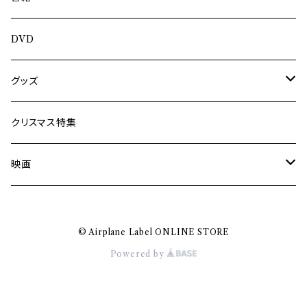
旅の記憶
ASA-CHANG
DVD
Jun Kawabata
グッズ
Mooney
Tシャツ
クリスマス特集
ミャンマー伝統音楽
映画
長洲辰三
王様は笑わない
© Airplane Label ONLINE STORE
Tシャツ
木村威夫
Powered by
村山一海