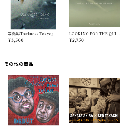
写真集『Darkness Tokyo』
LOOKING FOR THE QUIE
T SUN / Jun Kawabata
¥3,500
¥2,750
その他の商品