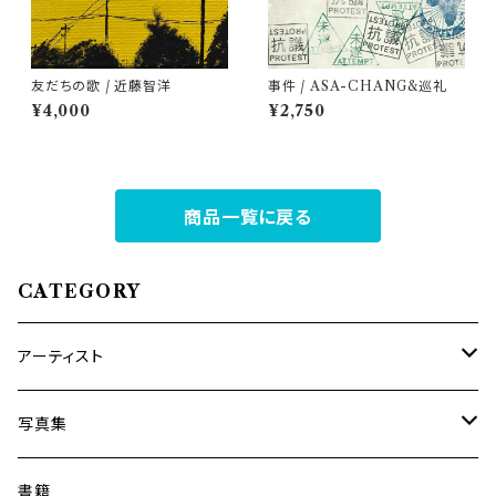
友だちの歌 / 近藤智洋
事件 / ASA-CHANG&巡礼
¥4,000
¥2,750
商品一覧に戻る
CATEGORY
アーティスト
内海利勝
写真集
南博
Jun Kawabata
書籍