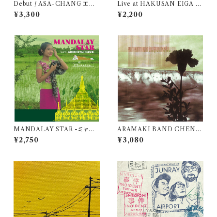
Debut / ASA-CHANG エマ
Live at HAKUSAN EIGA -
ーソン北村 （アナログ盤レコー
KAN
¥3,300
¥2,200
ド10"）
MANDALAY STAR -ミャン
ARAMAKI BAND CHENG
マー民族音楽の旅で見つけた黄
ES ONE / ARAMAKI BAN
¥2,750
¥3,080
金郷- / ポウンニェッピュー
D