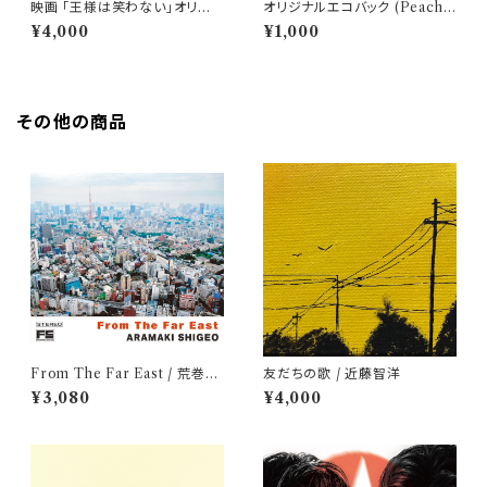
映画 「王様は笑わない」オリジ
オリジナルエコバック (Peach
ナルTシャツ【Mサイズ】
Blue - Beach Combing 202
¥4,000
¥1,000
1)
その他の商品
From The Far East / 荒巻茂
友だちの歌 / 近藤智洋
生
¥3,080
¥4,000