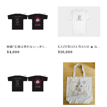
映画「王様は笑わない-」オリジ
KAZUMASA NAGAI ✖️ Air
ナルTシャツ【XLサイズ】
plane Label オリジナルTシャ
¥4,000
¥10,000
ツ バード ver.