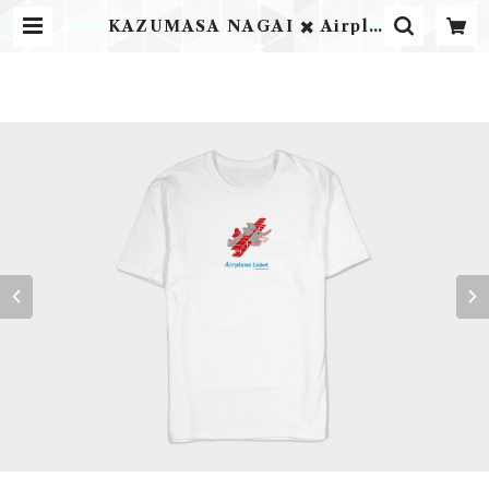
KAZUMASA NAGAI ✖️ Airpla
ne Label オリジナルTシャツ 空
を飛ぶゾウver. | Airplane Label
ONLINE STORE