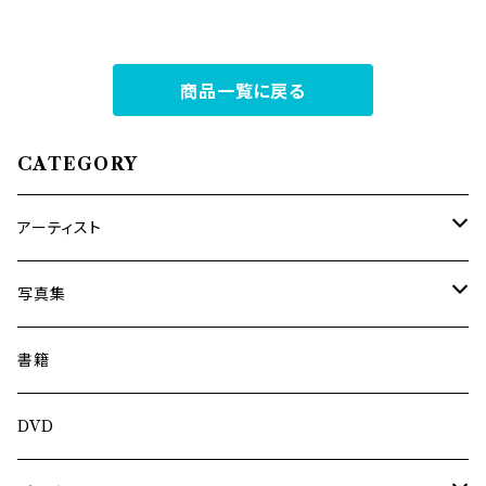
商品一覧に戻る
CATEGORY
アーティスト
内海利勝
写真集
南博
Jun Kawabata
書籍
旅の記憶
ASA-CHANG
DVD