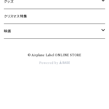
Jun Kawabata
グッズ
Mooney
Tシャツ
クリスマス特集
ミャンマー伝統音楽
映画
長洲辰三
王様は笑わない
© Airplane Label ONLINE STORE
Tシャツ
木村威夫
Powered by
村山一海
Nakajima Masaru
BACABACCA